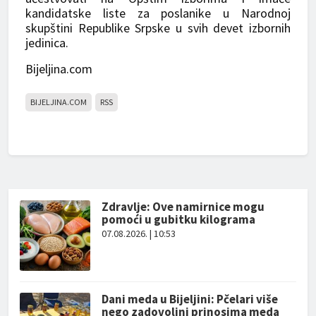
kandidatske liste za poslanike u Narodnoj
skupštini Republike Srpske u svih devet izbornih
jedinica.
Bijeljina.com
BIJELJINA.COM
RSS
Zdravlje: Ove namirnice mogu
pomoći u gubitku kilograma
07.08.2026. | 10:53
Dani meda u Bijeljini: Pčelari više
nego zadovoljni prinosima meda