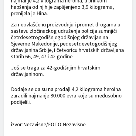
najmanje 4,2 kilograma heroina, a prilikom
hapšenja od njih je zaplijenjeno 3,9 kilograma,
prenijela je Hina.
Za neovlašćenu proizvodnju i promet drogama u
sastavu zločinackog udruženja policija sumnjiči
četrdesetrogodišnjegodišnjeg državljanina
Sjeverne Makedonije, pedesetdevetogodišnjeg
državljanina Srbije, i četvoricu hrvatskih državljana
starih 66, 49, 47 i 42 godine.
Još se traga za 42-godišnjim hrvatskim
državljaninom.
Dodaje se da su na prodaji 4,2 kilograma heroina
zaradili najmanje 80.000 evra koje su međusobno
podijelili.
izvor:
Nezavisne
/FOTO:Nezavisne