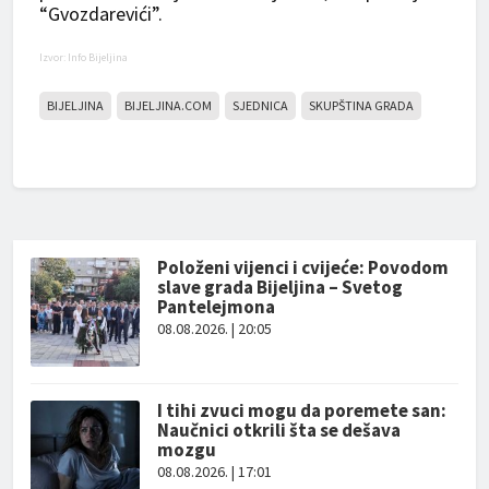
“Gvozdarevići”.
Izvor: Info Bijeljina
BIJELJINA
BIJELJINA.COM
SJEDNICA
SKUPŠTINA GRADA
Položeni vijenci i cvijeće: Povodom
slave grada Bijeljina – Svetog
Pantelejmona
08.08.2026. | 20:05
I tihi zvuci mogu da poremete san:
Naučnici otkrili šta se dešava
mozgu
08.08.2026. | 17:01