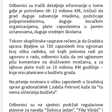
Odbornici su tražili detaljnije informacije o tome
gdje je potrošeno tih 12 miliona KM, ističući da
grad duguje subvencije mladima, podsticaje
poljoprivrednicima, duguje boračkim
organizacijama, plate zaposlenima u javnim
ustanovama, duguje srednjim školama.
Tokom skupštinske rasprave rečeno je da Gradska
uprava Bijeljine sa 730 zaposlenih ima ogroman
broj viška radnika, od kojih polovina radi po
ugovoru o radu, odbornici kažu da oni uglavnom
pišu komentare na društvenim mrežama, a za
njihove plate troši se 10 miliona KM godišnje –
koje nisu planirane u budžetu grada.
Na pitanje novinara o višku zaposlenih u Gradskoj
upravi gradonačelnik LJubiša Petrović kaže da “tu
nema oštećenja budžeta”.
Odbornici su na sjednici podržali regulacione
planove za naselja “Dašnica jedan”, “Filip Višnjić” i