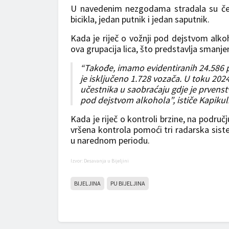
U navedenim nezgodama stradala su četi
bicikla, jedan putnik i jedan saputnik.
Kada je riječ o vožnji pod dejstvom alko
ova grupacija lica, što predstavlja smanje
“Takođe, imamo evidentiranih 24.586 p
je isključeno 1.728 vozača. U toku 2024
učestnika u saobraćaju gdje je prvenst
pod dejstvom alkohola”, ističe Kapikul
Kada je riječ o kontroli brzine, na područj
vršena kontrola pomoći tri radarska sist
u narednom periodu.
Izvor: Desavanja u Bijeljini
BIJELJINA
PU BIJELJINA