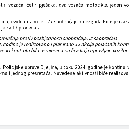
ri vozača, četiri pješaka, dva vozača motocikla, jedan v
hola, evidentirano je 177 saobraćajnih nezgoda koje je izaz
nje za 17 procenata.
rekršaja protiv bezbjednosti saobraćaja. Iz saobraćaja
. godine je realizovano i planirano 12 akcija pojačanih kont
veno kontrola bila usmjerena na lica koja upravljaju vozilo
.
u Policijske uprave Bijeljina, u toku 2024. godine je kontinui
ema i jednog presretača. Navedene aktivnosti biće realizova