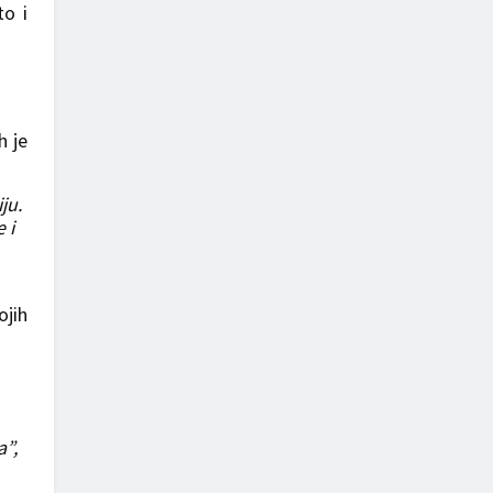
to i
h je
ju.
 i
ojih
a”,