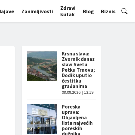
Zdravi
Najave
Zanimljivosti
Blog
Biznis
kutak
Krsna slava:
Zvornik danas
slavi Svetu
Petku Trnovu;
Dodik uputio
čestitku
građanima
08.08.2026. | 12:19
Poreska
uprava:
Objavljena
lista najvećih
poreskih
dužnika