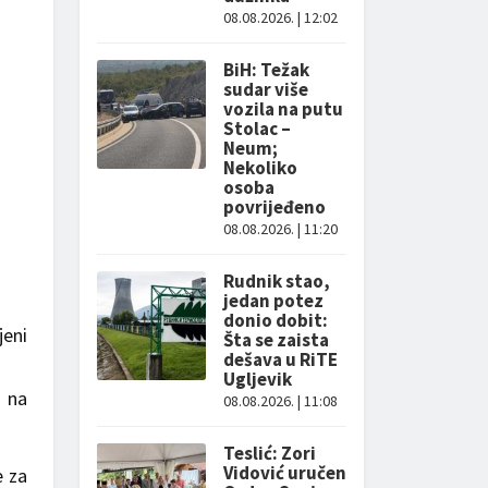
08.08.2026. | 12:02
BiH: Težak
sudar više
vozila na putu
Stolac –
Neum;
Nekoliko
osoba
povrijeđeno
08.08.2026. | 11:20
Rudnik stao,
jedan potez
donio dobit:
jeni
Šta se zaista
dešava u RiTE
Ugljevik
a na
08.08.2026. | 11:08
Teslić: Zori
Vidović uručen
e za