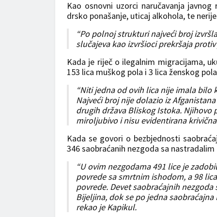
Kao osnovni uzorci naručavanja javnog r
drsko ponašanje, uticaj alkohola, te nerij
“Po polnoj strukturi najveći broj izvrš
slučajeva kao izvršioci prekršaja protiv
Kada je riječ o ilegalnim migracijama, uk
153 lica muškog pola i 3 lica ženskog pola
“Niti jedna od ovih lica nije imala bil
Najveći broj nije dolazio iz Afganistana 
drugih država Bliskog Istoka. Njihovo 
miroljubivo i nisu evidentirana krivična
Kada se govori o bezbjednosti saobraća
346 saobraćanih nezgoda sa nastradalim 
“U ovim nezgodama 491 lice je zadobilo
povrede sa smrtnim ishodom, a 98 lica t
povrede. Devet saobraćajnih nezgoda s
Bijeljina, dok se po jedna saobraćajna
rekao je Kapikul.