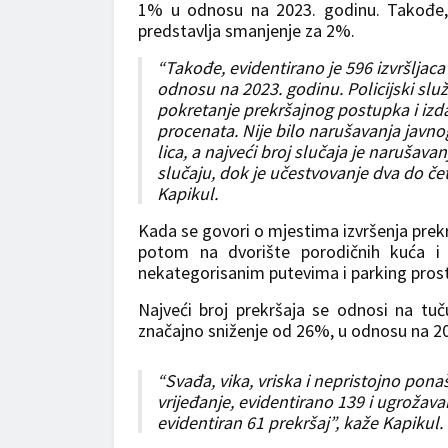
1% u odnosu na 2023. godinu. Takođe, e
predstavlja smanjenje za 2%.
“Takođe, evidentirano je 596 izvršljaca
odnosu na 2023. godinu. Policijski služb
pokretanje prekršajnog postupka i izda
procenata. Nije bilo narušavanja javnog
lica, a najveći broj slučaja je narušavan
slučaju, dok je učestvovanje dva do četi
Kapikul.
Kada se govori o mjestima izvršenja prekrš
potom na dvorište porodičnih kuća i 
nekategorisanim putevima i parking pros
Najveći broj prekršaja se odnosi na tuč
značajno sniženje od 26%, u odnosu na 20
“Svađa, vika, vriska i nepristojno pona
vrijeđanje, evidentirano 139 i ugrožava
evidentiran 61 prekršaj”, kaže Kapikul.