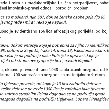
eda i mira su međukomšijska i slična netrperljivost, baha
ešeni imovinsko-pravni odnosi i porodični problemi.
laca su muškarci, njih 507, dok se ženske osobe pojavlju 89
 javnog reda i mira”, rekao je Kapikul.
upno je evidentirano 156 lica afroazijskog porijekla, od koji
.
o kakvu dokumentaciju koja je potrebna za njihovu identifikaci
98, potom iz Sirije 15, Iraka 14, Irana 13, Pakistana sedam, te
ponašanje na području naše Policijske uprave i dalje je
 djela od strane ove grupacije lica”, navodi Kapikul.
ja, ukupno je evidentirano 1046 saobraćanih nezgoda od k
licima i 700 saobraćanih nezgoda sa materijalnom štetom.
 tjelesne povrede, od kojih je 13 lica zadobilo tjelesne
eške tjelesne povrede i 380 lica je zadobilo lake tjelesne
a smrtno stradalim licima dogodilo se na području grada
 nezgoda dogodila na području Ugljevika, Lopara i Pelagićev