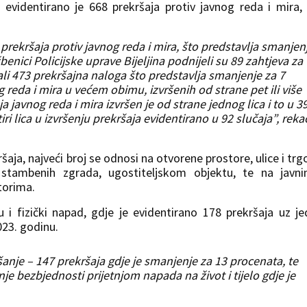
videntirano je 668 prekršaja protiv javnog reda i mira,
 prekršaja protiv javnog reda i mira, što predstavlja smanjen
enici Policijske uprave Bijeljina podnijeli su 89 zahtjeva za
li 473 prekršajna naloga što predstavlja smanjenje za 7
 reda i mira u većem obimu, izvršenih od strane pet ili više
ja javnog reda i mira izvršen je od strane jednog lica i to u 3
ri lica u izvršenju prekršaja evidentirano u 92 slučaja”, reka
aja, najveći broj se odnosi na otvorene prostore, ulice i trg
stambenih zgrada, ugostiteljskom objektu, te na javni
torima.
u i fizički napad, gdje je evidentirano 178 prekršaja uz j
23. godinu.
šanje – 147 prekršaja gdje je smanjenje za 13 procenata, te
nje bezbjednosti prijetnjom napada na život i tijelo gdje je