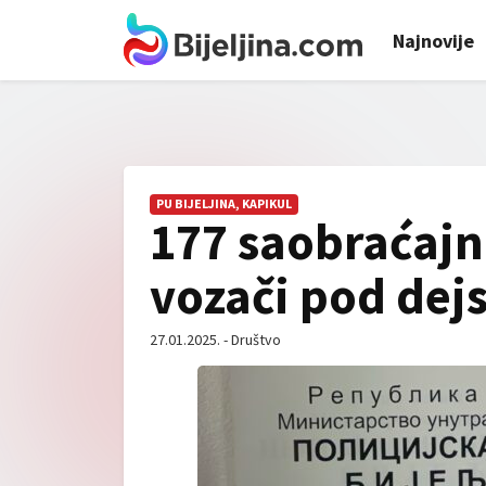
Najnovije
PU BIJELJINA, KAPIKUL
177 saobraćajn
vozači pod dej
27.01.2025. - Društvo