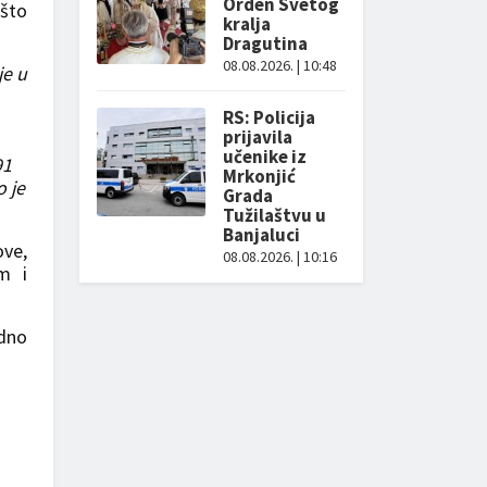
Orden Svetog
 što
kralja
Dragutina
08.08.2026. | 10:48
je u
RS: Policija
prijavila
učenike iz
91
Mrkonjić
o je
Grada
Tužilaštvu u
Banjaluci
ove,
08.08.2026. | 10:16
m i
edno