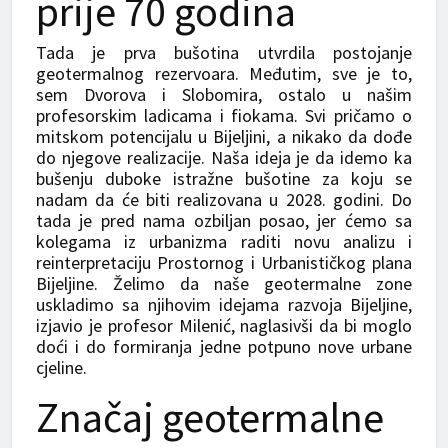
prije 70 godina
Tada je prva bušotina utvrdila postojanje
geotermalnog rezervoara. Međutim, sve je to,
sem Dvorova i Slobomira, ostalo u našim
profesorskim ladicama i fiokama. Svi pričamo o
mitskom potencijalu u Bijeljini, a nikako da dođe
do njegove realizacije. Naša ideja je da idemo ka
bušenju duboke istražne bušotine za koju se
nadam da će biti realizovana u 2028. godini. Do
tada je pred nama ozbiljan posao, jer ćemo sa
kolegama iz urbanizma raditi novu analizu i
reinterpretaciju Prostornog i Urbanističkog plana
Bijeljine. Želimo da naše geotermalne zone
uskladimo sa njihovim idejama razvoja Bijeljine,
izjavio je profesor Milenić, naglasivši da bi moglo
doći i do formiranja jedne potpuno nove urbane
cjeline.
Značaj geotermalne