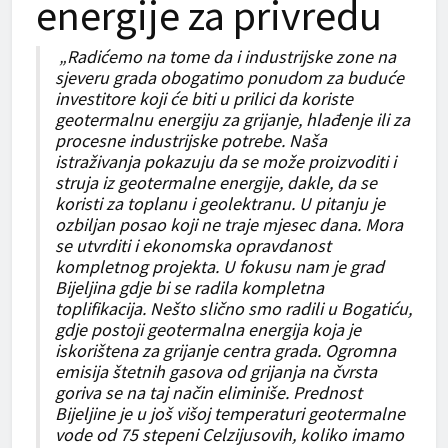
energije za privredu
„Radićemo na tome da i industrijske zone na
sjeveru grada obogatimo ponudom za buduće
investitore koji će biti u prilici da koriste
geotermalnu energiju za grijanje, hlađenje ili za
procesne industrijske potrebe. Naša
istraživanja pokazuju da se može proizvoditi i
struja iz geotermalne energije, dakle, da se
koristi za toplanu i geolektranu. U pitanju je
ozbiljan posao koji ne traje mjesec dana. Mora
se utvrditi i ekonomska opravdanost
kompletnog projekta. U fokusu nam je grad
Bijeljina gdje bi se radila kompletna
toplifikacija. Nešto slično smo radili u Bogatiću,
gdje postoji geotermalna energija koja je
iskorištena za grijanje centra grada. Ogromna
emisija štetnih gasova od grijanja na čvrsta
goriva se na taj način eliminiše. Prednost
Bijeljine je u još višoj temperaturi geotermalne
vode od 75 stepeni Celzijusovih, koliko imamo