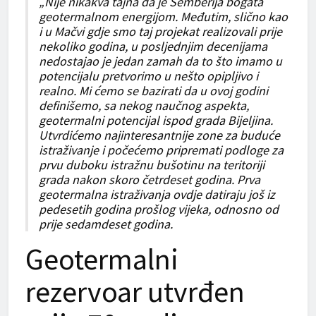
„Nije nikakva tajna da je Semberija bogata
geotermalnom energijom. Međutim, slično kao
i u Mačvi gdje smo taj projekat realizovali prije
nekoliko godina, u posljednjim decenijama
nedostajao je jedan zamah da to što imamo u
potencijalu pretvorimo u nešto opipljivo i
realno. Mi ćemo se bazirati da u ovoj godini
definišemo, sa nekog naučnog aspekta,
geotermalni potencijal ispod grada Bijeljina.
Utvrdićemo najinteresantnije zone za buduće
istraživanje i počećemo pripremati podloge za
prvu duboku istražnu bušotinu na teritoriji
grada nakon skoro četrdeset godina. Prva
geotermalna istraživanja ovdje datiraju još iz
pedesetih godina prošlog vijeka, odnosno od
prije sedamdeset godina.
Geotermalni
rezervoar utvrđen