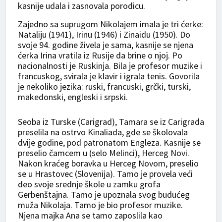
kasnije udala i zasnovala porodicu.
Zajedno sa suprugom Nikolajem imala je tri ćerke:
Nataliju (1941), Irinu (1946) i Zinaidu (1950). Do
svoje 94. godine živela je sama, kasnije se njena
ćerka Irina vratila iz Rusije da brine o njoj. Po
nacionalnosti je Ruskinja. Bila je profesor muzike i
francuskog, svirala je klavir i igrala tenis. Govorila
je nekoliko jezika: ruski, francuski, grčki, turski,
makedonski, engleski i srpski.
Seoba iz Turske (Carigrad), Tamara se iz Carigrada
preselila na ostrvo Kinaliada, gde se školovala
dvije godine, pod patronatom Engleza. Kasnije se
preselio čamcem u (selo Melinci), Herceg Novi.
Nakon kraćeg boravka u Herceg Novom, preselio
se u Hrastovec (Slovenija). Tamo je provela veći
deo svoje srednje škole u ​​zamku grofa
Gerbenštajna. Tamo je upoznala svog budućeg
muža Nikolaja. Tamo je bio profesor muzike.
Njena majka Ana se tamo zaposlila kao