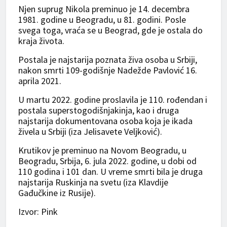
Njen suprug Nikola preminuo je 14. decembra
1981. godine u Beogradu, u 81. godini. Posle
svega toga, vraća se u Beograd, gde je ostala do
kraja života.
Postala je najstarija poznata živa osoba u Srbiji,
nakon smrti 109-godišnje Nadežde Pavlović 16.
aprila 2021.
U martu 2022. godine proslavila je 110. rođendan i
postala superstogodišnjakinja, kao i druga
najstarija dokumentovana osoba koja je ikada
živela u Srbiji (iza Jelisavete Veljković).
Krutikov je preminuo na Novom Beogradu, u
Beogradu, Srbija, 6. jula 2022. godine, u dobi od
110 godina i 101 dan. U vreme smrti bila je druga
najstarija Ruskinja na svetu (iza Klavdije
Gađučkine iz Rusije).
Izvor: Pink