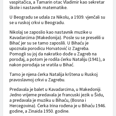
vaspitačica, a Tamarin otac Vladimir kao sekretar
škole i nastavnik matematike.
U Beogradu se udala za Nikolu, a 1939. vjenčali su
se u ruskoj crkvi u Beogradu.
Nikolaj se zaposlio kao nastavnik muzike u
Kavadarcima (Makedonija). Posle su se preselili u
Bihać jer su se tamo zaposlili. U Bihaću je
upoznala porodicu Horvatović iz Zagreba.
Pomogli su joj da nakratko dođe u Zagreb na
porođaj, a potom je rodila ćerku Nataliju (1941), a
nakon porođaja se vratila u Bihać.
Tamo je njena ćerka Natalija krštena u Ruskoj
pravoslavnoj crkvi u Zagrebu.
Predavala je balet u Kavadarcima, u Makedoniji.
Jedno vrijeme predavala je francuski jezik u Šidu,
a predavala je muziku u Bihaću, (Bosna i
Hercegovina). Ćerka Irina rođena je u Bihaću 1946.
godine, a Zinaida 1950. godine.