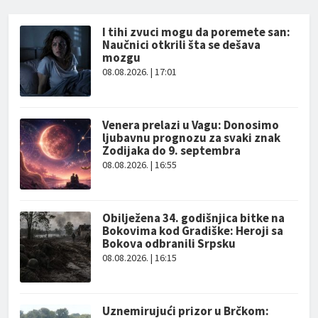
I tihi zvuci mogu da poremete san:
Naučnici otkrili šta se dešava
mozgu
08.08.2026. | 17:01
Venera prelazi u Vagu: Donosimo
ljubavnu prognozu za svaki znak
Zodijaka do 9. septembra
08.08.2026. | 16:55
Obilježena 34. godišnjica bitke na
Bokovima kod Gradiške: Heroji sa
Bokova odbranili Srpsku
08.08.2026. | 16:15
Uznemirujući prizor u Brčkom: