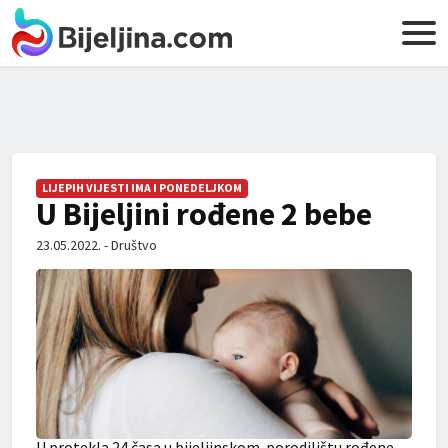
LIJEPIH VIJESTI IMA I PONEDELJKOM
U Bijeljini rođene 2 bebe
23.05.2022. - Društvo
U protekla 24 časa u bijeljinskom porodilištu rođene