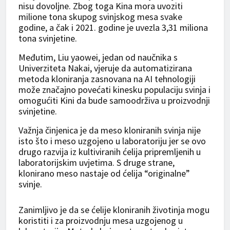
nisu dovoljne. Zbog toga Kina mora uvoziti
milione tona skupog svinjskog mesa svake
godine, a čak i 2021. godine je uvezla 3,31 miliona
tona svinjetine.
Međutim, Liu yaowei, jedan od naučnika s
Univerziteta Nakai, vjeruje da automatizirana
metoda kloniranja zasnovana na AI tehnologiji
može značajno povećati kinesku populaciju svinja i
omogućiti Kini da bude samoodrživa u proizvodnji
svinjetine.
Važnja činjenica je da meso kloniranih svinja nije
isto što i meso uzgojeno u laboratoriju jer se ovo
drugo razvija iz kultiviranih ćelija pripremljenih u
laboratorijskim uvjetima. S druge strane,
klonirano meso nastaje od ćelija “originalne”
svinje.
Zanimljivo je da se ćelije kloniranih životinja mogu
koristiti i za proizvodnju mesa uzgojenog u