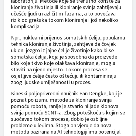
laboratoriju. Metode koje se trenutno koriste za
kloniranje životinja ili kloniranje svinja zahtijevaju
učešće ljudi u različitim fazama, a to povećava
rizik od grešaka tokom kloniranja i još nekoliko
komplikacija.
Npr., nuklearni prijenos somatskih ćelija, popularna
tehnika kloniranja životinja, zahtjeva da čovjek
ukloni jezgro iz jajne ćelije životinje kako bi se
somatska ćelija, koja je sposobna da proizvede
bilo koje tkivo koje olakšava kloniranje, mogla
staviti na njeno mjesto. Tokom procesa se
osjetljive ćelije često oštećuju ili kontaminiraju
zbog ljudske umiješanosti u proces.
Kineski poljoprivredni naučnik Pan Dengke, koji je
poznat po izumu metode za kloniranje svinja
pomoću robota, ranije je stvario hiljade klonova
svinja pomoću SCNT-a. Zbog poteškoća s kojim se
suočavao tokom procesa, dobio je ozbiljne
probleme u leđima. Stoga on vjeruje da nova
metoda bazirana na AI tehnologiji ima potencijal