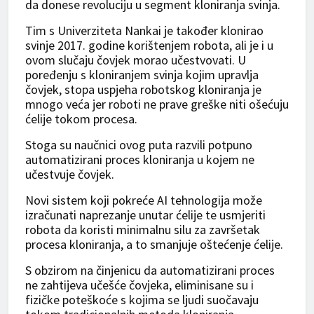
da donese revoluciju u segment kloniranja svinja.
Tim s Univerziteta Nankai je također klonirao
svinje 2017. godine korištenjem robota, ali je i u
ovom slučaju čovjek morao učestvovati. U
poređenju s kloniranjem svinja kojim upravlja
čovjek, stopa uspjeha robotskog kloniranja je
mnogo veća jer roboti ne prave greške niti ošećuju
ćelije tokom procesa.
Stoga su naučnici ovog puta razvili potpuno
automatizirani proces kloniranja u kojem ne
učestvuje čovjek.
Novi sistem koji pokreće AI tehnologija može
izračunati naprezanje unutar ćelije te usmjeriti
robota da koristi minimalnu silu za završetak
procesa kloniranja, a to smanjuje oštećenje ćelije.
S obzirom na činjenicu da automatizirani proces
ne zahtijeva učešće čovjeka, eliminisane su i
fizičke poteškoće s kojima se ljudi suočavaju