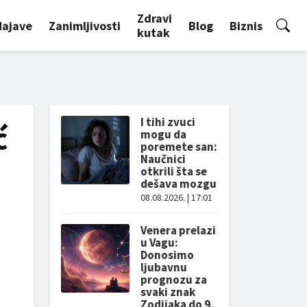
Zdravi
Najave
Zanimljivosti
Blog
Biznis
kutak
I tihi zvuci
ć
mogu da
poremete san:
Naučnici
otkrili šta se
dešava mozgu
08.08.2026. | 17:01
Venera prelazi
u Vagu:
Donosimo
ljubavnu
prognozu za
svaki znak
Zodijaka do 9.