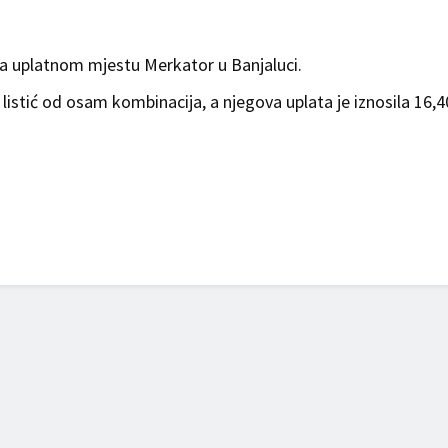
na uplatnom mjestu Merkator u Banjaluci.
 listić od osam kombinacija, a njegova uplata je iznosila 16,4