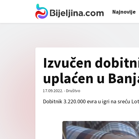
Najnovije
Izvučen dobitni
uplaćen u Banj
17.09.2022. - Društvo
Dobitnik 3.220.000 evra u igri na sreću Lot