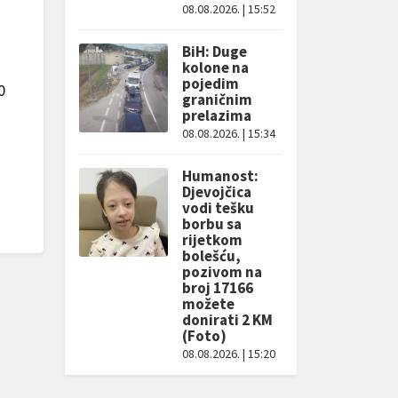
08.08.2026. | 15:52
BiH: Duge
kolone na
pojedim
0
graničnim
prelazima
08.08.2026. | 15:34
Humanost:
Djevojčica
vodi tešku
borbu sa
rijetkom
bolešću,
pozivom na
broj 17166
možete
donirati 2 KM
(Foto)
08.08.2026. | 15:20