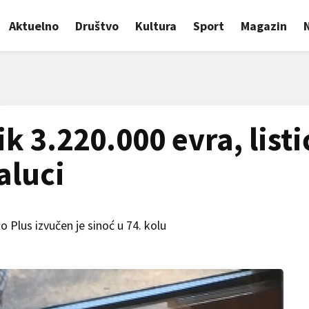
Aktuelno
Društvo
Kultura
Sport
Magazin
k 3.220.000 evra, listi
aluci
o Plus izvučen je sinoć u 74. kolu