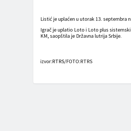
Listić je uplaćen u utorak 13. septembra 
Igrač je uplatio Loto i Loto plus sistemski
KM, saopštila je Državna lutrija Srbije.
izvor
:RTRS
/FOTO:RTRS