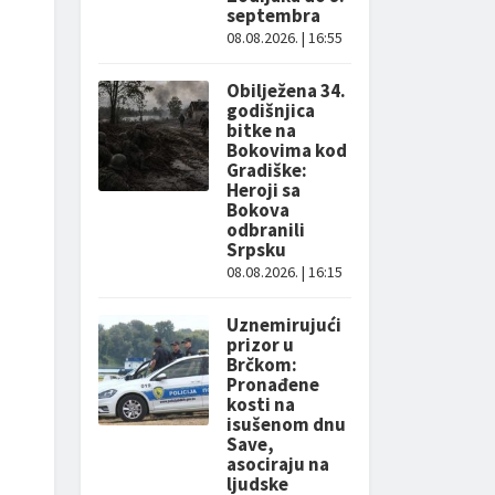
septembra
08.08.2026. | 16:55
Obilježena 34.
godišnjica
bitke na
Bokovima kod
Gradiške:
Heroji sa
Bokova
odbranili
Srpsku
08.08.2026. | 16:15
Uznemirujući
prizor u
Brčkom:
Pronađene
kosti na
isušenom dnu
Save,
asociraju na
ljudske