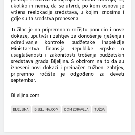
ukoliko ih nema, da se utvrdi, po kom osnovu je
vršena realokacija sredstava, u kojim iznosima i
gdje su ta sredstva prenesena.
Tužilac je na pripremnom ročištu ponudio i nove
dokaze, uputivši i zahtjev za donošenje rješenja i
određivanje kontrole budžetske inspekcije
Ministarstva finansija Republike Srpske o
usaglašenosti i zakonitosti trošenja budžetskih
sredstava grada Bijeljina. S obzirom na to da su
izneseni novi dokazi i preinačen tužbeni zahtjev,
pripremno ročište je odgođeno za deveti
septembar.
Bijeljina.com
BIJELJINA
BIJELJINA.COM
DOM ZDRAVLJA
TUŽBA