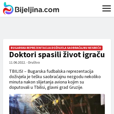
BUGARSKA REPREZENTACIJA DOŽIVJELA SAOBRAĆAJNU NESREĆU
Doktori spasili život igraču
11.06.2022. - Društvo
TBILISI – Bugarska fudbalska reprezentacija
doživjela je tešku saobraćajnu nezgodu nekoliko
minuta nakon slijetanja aviona kojim su
doputovali u Tbilisi, glavni grad Gruzije.