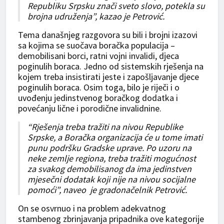
Republiku Srpsku znači sveto slovo, potekla su
brojna udruženja”, kazao je Petrović.
Tema današnjeg razgovora su bili i brojni izazovi
sa kojima se suočava boračka populacija –
demobilisani borci, ratni vojni invalidi, djeca
poginulih boraca. Jedno od sistemskih rješenja na
kojem treba insistirati jeste i zapošljavanje djece
poginulih boraca. Osim toga, bilo je riječi i o
uvođenju jedinstvenog boračkog dodatka i
povećanju lične i porodične invalidnine.
“Rješenja treba tražiti na nivou Republike
Srpske, a Boračka organizacija će u tome imati
punu podršku Gradske uprave. Po uzoru na
neke zemlje regiona, treba tražiti mogućnost
za svakog demobilisanog da ima jedinstven
mjesečni dodatak koji nije na nivou socijalne
pomoći”, naveo je gradonačelnik Petrović.
On se osvrnuo i na problem adekvatnog
stambenog zbrinjavanja pripadnika ove kategorije