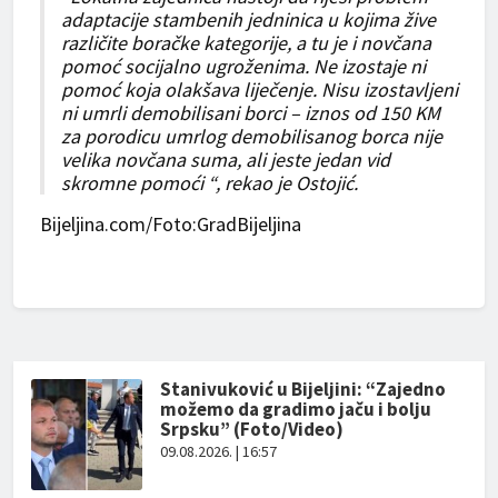
adaptacije stambenih jedninica u kojima žive
različite boračke kategorije, a tu je i novčana
pomoć socijalno ugroženima. Ne izostaje ni
pomoć koja olakšava liječenje. Nisu izostavljeni
ni umrli demobilisani borci – iznos od 150 KM
za porodicu umrlog demobilisanog borca nije
velika novčana suma, ali jeste jedan vid
skromne pomoći “, rekao je Ostojić.
Bijeljina.com/Foto:GradBijeljina
Stanivuković u Bijeljini: “Zajedno
možemo da gradimo jaču i bolju
Srpsku” (Foto/Video)
09.08.2026. | 16:57