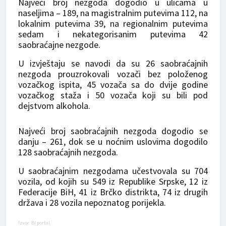
Najveći broj nezgoda dogodio u ulicama u
naseljima – 189, na magistralnim putevima 112, na
lokalnim putevima 39, na regionalnim putevima
sedam i nekategorisanim putevima 42
saobraćajne nezgode.
U izvještaju se navodi da su 26 saobraćajnih
nezgoda prouzrokovali vozači bez položenog
vozačkog ispita, 45 vozača sa do dvije godine
vozačkog staža i 50 vozača koji su bili pod
dejstvom alkohola.
Najveći broj saobraćajnih nezgoda dogodio se
danju – 261, dok se u noćnim uslovima dogodilo
128 saobraćajnih nezgoda.
U saobraćajnim nezgodama učestvovala su 704
vozila, od kojih su 549 iz Republike Srpske, 12 iz
Federacije BiH, 41 iz Brčko distrikta, 74 iz drugih
država i 28 vozila nepoznatog porijekla.
Izvor: Bl portal