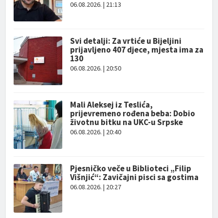
06.08.2026. | 21:13
Svi detalji: Za vrtiće u Bijeljini
prijavljeno 407 djece, mjesta ima za
130
06.08.2026. | 20:50
Mali Aleksej iz Teslića,
prijevremeno rođena beba: Dobio
životnu bitku na UKC-u Srpske
06.08.2026. | 20:40
Pjesničko veče u Biblioteci „Filip
Višnjić“: Zavičajni pisci sa gostima
06.08.2026. | 20:27