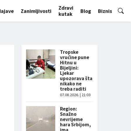
Zdravi
Najave
Zanimljivosti
Blog
Biznis
kutak
Tropske
vrućine pune
Hitnu u
Bijeljini:
Ljekar
upozorava šta
nikako ne
treba raditi
07.08.2026. | 21:03
Region:
Snažno
nevrijeme
hara Srbijom,
ima