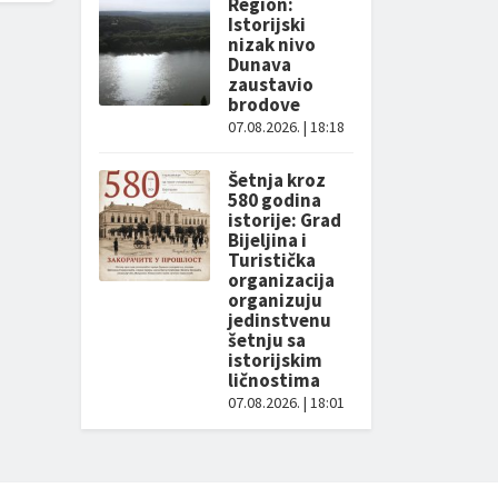
Region:
Istorijski
nizak nivo
Dunava
zaustavio
brodove
07.08.2026. | 18:18
Šetnja kroz
580 godina
istorije: Grad
Bijeljina i
Turistička
organizacija
organizuju
jedinstvenu
šetnju sa
istorijskim
ličnostima
07.08.2026. | 18:01