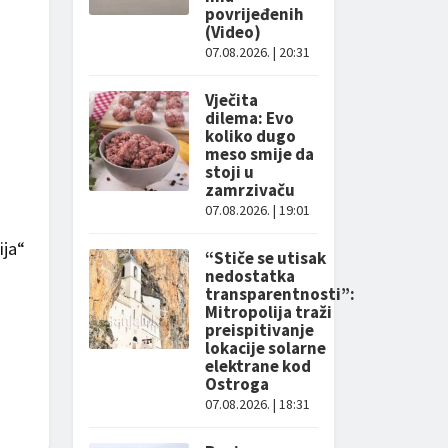
povrijeđenih
(Video)
07.08.2026. | 20:31
Vječita
dilema: Evo
koliko dugo
meso smije da
stoji u
zamrzivaču
07.08.2026. | 19:01
ija“
“Stiče se utisak
nedostatka
transparentnosti”:
Mitropolija traži
preispitivanje
lokacije solarne
elektrane kod
Ostroga
07.08.2026. | 18:31