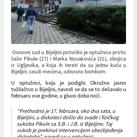
Osnovni sud u Bijeljini potvrdio je optužnicu protiv
Saše Pikule (27) i Marka Novakovića (21), obojica
iz Ugljevika, a koja ih tereti da su jednu kuću u
Bijeljini zasuli mecima, odnosno bombom.
U optužnici, koju je podiglo Okružno javno
tužilaštvo u Bijeljini, navodi se da se to dešavalo u
februaru ove godine, u gluvo doba noći.
“Prethodno je 17. februara, oko dva sata, u
Bijeljini, u diskoteci došlo do svađe i fizičkog
sukoba Pikule sa S.B. i J.B. iz Bijeljine. Taj
sukob je prekinut intervencijom obezbjeđenja
diskoteke”, navodi se u optužnici.