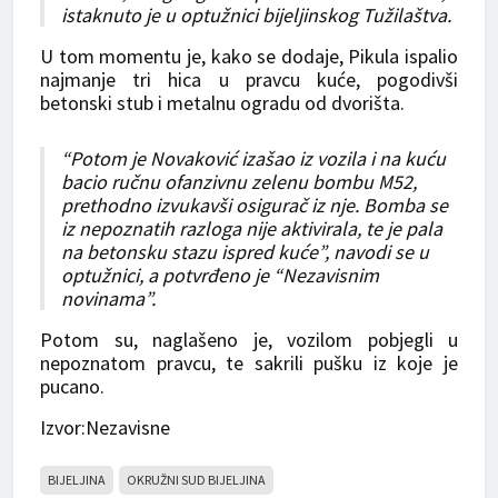
istaknuto je u optužnici bijeljinskog Tužilaštva.
U tom momentu je, kako se dodaje, Pikula ispalio
najmanje tri hica u pravcu kuće, pogodivši
betonski stub i metalnu ogradu od dvorišta.
“Potom je Novaković izašao iz vozila i na kuću
bacio ručnu ofanzivnu zelenu bombu M52,
prethodno izvukavši osigurač iz nje. Bomba se
iz nepoznatih razloga nije aktivirala, te je pala
na betonsku stazu ispred kuće”, navodi se u
optužnici, a potvrđeno je “Nezavisnim
novinama”.
Potom su, naglašeno je, vozilom pobjegli u
nepoznatom pravcu, te sakrili pušku iz koje je
pucano.
Izvor:Nezavisne
BIJELJINA
OKRUŽNI SUD BIJELJINA