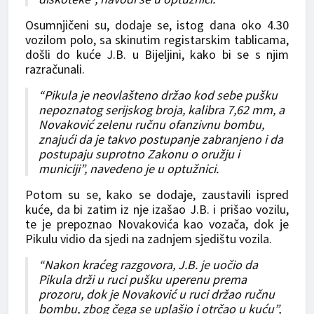
Osumnjičeni su, dodaje se, istog dana oko 4.30
vozilom polo, sa skinutim registarskim tablicama,
došli do kuće J.B. u Bijeljini, kako bi se s njim
razračunali.
“Pikula je neovlašteno držao kod sebe pušku
nepoznatog serijskog broja, kalibra 7,62 mm, a
Novaković zelenu ručnu ofanzivnu bombu,
znajući da je takvo postupanje zabranjeno i da
postupaju suprotno Zakonu o oružju i
municiji”, navedeno je u optužnici.
Potom su se, kako se dodaje, zaustavili ispred
kuće, da bi zatim iz nje izašao J.B. i prišao vozilu,
te je prepoznao Novakovića kao vozača, dok je
Pikulu vidio da sjedi na zadnjem sjedištu vozila.
“Nakon kraćeg razgovora, J.B. je uočio da
Pikula drži u ruci pušku uperenu prema
prozoru, dok je Novaković u ruci držao ručnu
bombu, zbog čega se uplašio i otrčao u kuću”,