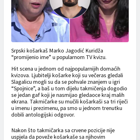
Srpski košarkaš Marko Jagodić Kuridža
“promijenio ime” u popularnom TV kvizu.
Hit scena u jednom od najpopularnijih domaćih
kvizova. Ljubitelji košarke koji su večeras gledali
Slagalicu mogli su da se pohvale znanjem u igri
“Spojnice”, a baš u tom dijelu takmičenja dogodio
se jedan gaf koji je nasmijao gledaoce kraj malih
ekrana. Takmičarke su mučili košarkaši sa tri riječi
u imenu i prezimenu, pa smo u jednom trenutku
dobili antologijski odgovor.
Nakon što takmičarka sa crvene pozicije nije
uspjela da poveže košarkaše sa njihovim