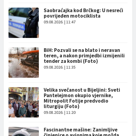
Saobraćajka kod Brčkog: U nesreći
povrijeđen motociklista
09.08.2026. | 11:47
BiH: Pozvali se na blato i neravan
teren, a nakon primjedbi izmijenili
tender za kombi (Foto)
09.08.2026. | 11:35
Velika svečanost u Bijeljini: Sveti
Pantelejmon okupio vjernike,
Mitropolit Fotije predvodio
liturgiju (Foto)
09.08.2026. | 11:20
Fascinantne mašine: Zanimljive
činjenice o avionima koje možda