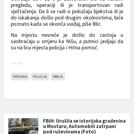
pregledu, operaciji ili je transportovan radi
vještačenja. Da li se radi o pokušaju bjekstva ili je
do iskakanja došlo pod drugim okolnostima, biće
poznato kada se okonča uviđaj, piše Blic.
Na mjestu nesreće je došlo do zastoja u
saobraćaju u smjeru ka Nišu, a putnici javljaju da
su na licu mjesta policija i Hitna pomoć.
Izvor: Blic
HRONIKA
POLICIJA
SRBIJA
FBiH: Urušila se istorijska građevina
u Mostaru; Automobili zatrpani
pod ruševinama (Foto)