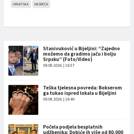
HRVATSKA
NESREĆA
Stanivuković u Bijeljini: “Zajedno
možemo da gradimo jaču i bolju
Srpsku” (Foto/Video)
09.08.2026. | 16:57
Teška tjelesna povreda: Bokserom
ga tukao ispred lokala u Bijeljini
09.08.2026. | 16:40
Počela podjela besplatnih
udžbenika: Dobiće ih više od 80.000