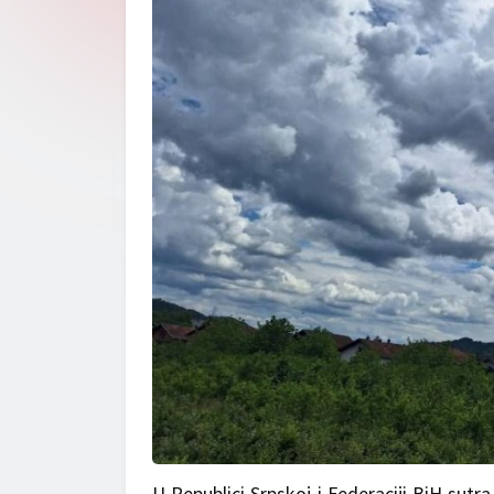
U Republici Srpskoj i Federaciji BiH sut