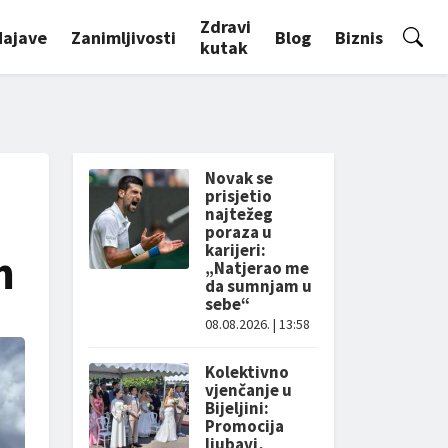
Zdravi
Najave
Zanimljivosti
Blog
Biznis
kutak
Novak se
prisjetio
najtežeg
poraza u
karijeri:
m
„Natjerao me
da sumnjam u
sebe“
08.08.2026. | 13:58
Kolektivno
vjenčanje u
Bijeljini:
Promocija
ljubavi,