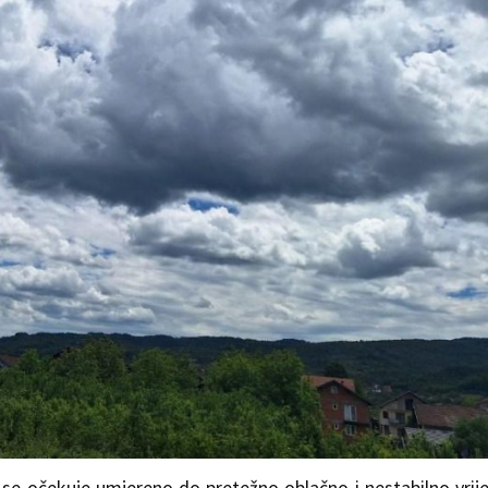
ra se očekuje umjereno do pretežno oblačno i nestabilno vri