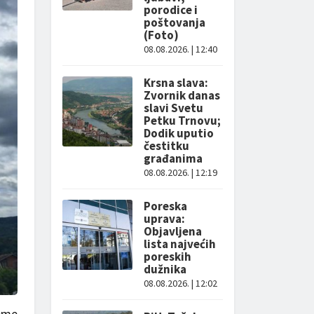
porodice i
poštovanja
(Foto)
08.08.2026. | 12:40
Krsna slava:
Zvornik danas
slavi Svetu
Petku Trnovu;
Dodik uputio
čestitku
građanima
08.08.2026. | 12:19
Poreska
uprava:
Objavljena
lista najvećih
poreskih
dužnika
08.08.2026. | 12:02
jeme