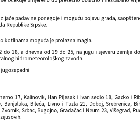
uz jače padavine ponegdje i moguću pojavu grada, saopšten
a Republike Srpske.
i po kotlinama moguća je prolazna magla.
 do 18, a dnevna od 19 do 25, na jugu i sjeveru zemlje d
deralnog hidrometeorološkog zavoda.
 jugozapadni.
erno 17, Kalinovik, Han Pijesak i Ivan sedlo 18, Gacko i Ri
 Banjaluka, Bileća, Livno i Tuzla 21, Doboj, Srebrenica, Bi
ina, Zvornik, Srbac, Bugojno, Gradačac i Neum 23, Višegrad, Ru
zijusovih.