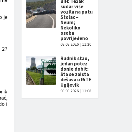
BiH: Težak
sudar više
vozila na putu
o je
Stolac –
Neum;
Nekoliko
osoba
povrijeđeno
08.08.2026. | 11:20
o 27
Rudnik stao,
jedan potez
donio dobit:
Šta se zaista
dešava u RiTE
Ugljevik
bnik
08.08.2026. | 11:08
hać,
do i