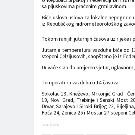
sa pljuskovima praćenim grmljavinom.
Biće uslova uslova za lokalne nepogode 
iz Republičkog hidrometeorološkog zavod
Tokom ranijih jutarnjih časova uz rijeke 
Jutarnja temperatura vazduha biće od 12
stepeni Celzijusovih, saopšteno je iz Fe
Duvaće slab do umjeren vjetar, uglavnom,
Temperatura vazduha u 14 časova
Sokolac 13, Kneževo, Mrkonjić Grad i Čem
19, Novi Grad, Trebinje i Sanski Most 20,
Drvar, Sarajevo i Široki Brijeg 22, Bijelj
Foča 24, Zenica 25 i Mostar 27 stepeni Cel
Izvor: Bl portal