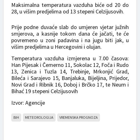
Maksimalna temperatura vazduha biće od 20 do
28, u višim predjelima od 13 stepeni Celzijusovih.
Prije podne duvaće slab do umjeren vjetar južnih
smjerova, a kasnije tokom dana će jačati, te će
povremeno u zoni padavina i na jugu biti jak, u
višim predjelima u Hercegovini i olujan.
Temperatura vazduha izmjerena u 7.00 časova:
Han Pijesak i Čemerno 11, Sokolac 12, Foča i Rudo
13, Zenica i Tuzla 14, Trebinje, Mrkonjić Grad,
Bileća i Sarajevo 15, Banjaluka, Bijeljina, Prijedor,
Novi Grad i Ribnik 16, Doboj i Brčko 17, te Neum i
Bihać 19 stepeni Celzijusovih
Izvor: Agencije
BIH
METEOROLOGIJA
VREMENSKA PROGNOZA