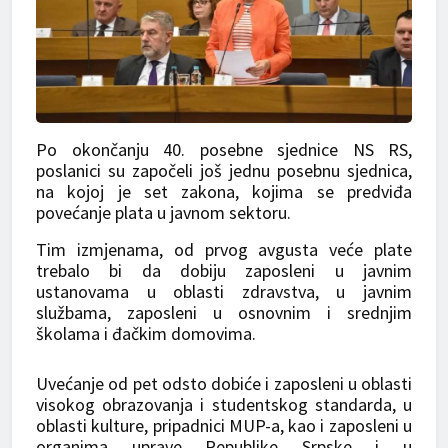
Po okončanju 40. posebne sjednice NS RS,
poslanici su započeli još jednu posebnu sjednica,
na kojoj je set zakona, kojima se predviđa
povećanje plata u javnom sektoru.
Tim izmjenama, od prvog avgusta veće plate
trebalo bi da dobiju zaposleni u javnim
ustanovama u oblasti zdravstva, u javnim
službama, zaposleni u osnovnim i srednjim
školama i đačkim domovima.
Uvećanje od pet odsto dobiće i zaposleni u oblasti
visokog obrazovanja i studentskog standarda, u
oblasti kulture, pripadnici MUP-a, kao i zaposleni u
organima uprave Republike Srpske i u