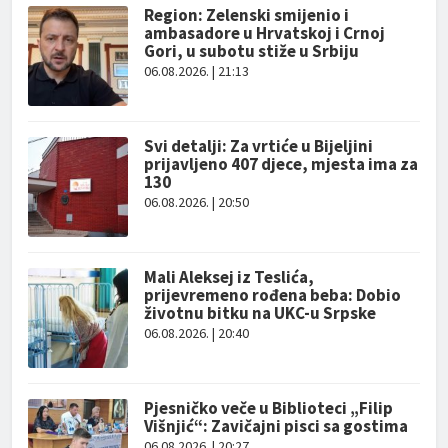
Region: Zelenski smijenio i
ambasadore u Hrvatskoj i Crnoj
Gori, u subotu stiže u Srbiju
06.08.2026. | 21:13
Svi detalji: Za vrtiće u Bijeljini
prijavljeno 407 djece, mjesta ima za
130
06.08.2026. | 20:50
Mali Aleksej iz Teslića,
prijevremeno rođena beba: Dobio
životnu bitku na UKC-u Srpske
06.08.2026. | 20:40
Pjesničko veče u Biblioteci „Filip
Višnjić“: Zavičajni pisci sa gostima
06.08.2026. | 20:27