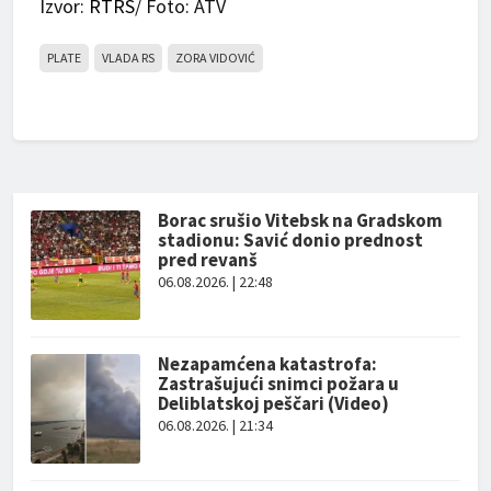
Izvor:
RTRS
/ Foto: ATV
PLATE
VLADA RS
ZORA VIDOVIĆ
Borac srušio Vitebsk na Gradskom
stadionu: Savić donio prednost
pred revanš
06.08.2026. | 22:48
Nezapamćena katastrofa:
Zastrašujući snimci požara u
Deliblatskoj peščari (Video)
06.08.2026. | 21:34