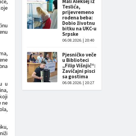
Mali Aleksej iz
ice,
Teslića,
koje
prijevremeno
rođena beba:
Dobio životnu
činu
bitku na UKC-u
čenu
Srpske
06.08.2026. | 20:40
ama,
Pjesničko veče
čene
u Biblioteci
„Filip Višnjić“:
ebna
Zavičajni pisci
sa gostima
06.08.2026. | 20:27
su u
ina,
koji
e ne
ola,
iku,
niži