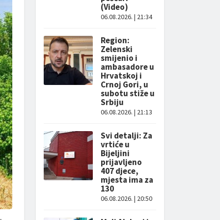
(Video)
06.08.2026. | 21:34
Region:
Zelenski
smijenio i
ambasadore u
Hrvatskoj i
Crnoj Gori, u
subotu stiže u
Srbiju
06.08.2026. | 21:13
Svi detalji: Za
vrtiće u
Bijeljini
prijavljeno
407 djece,
mjesta ima za
130
06.08.2026. | 20:50