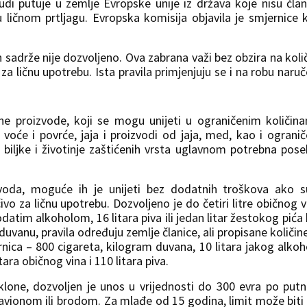
udi putuje u zemlje Evropske unije iz država koje nisu član
u ličnom prtljagu. Evropska komisija objavila je smjernice 
h sadrže nije dozvoljeno. Ova zabrana važi bez obzira na koli
 za ličnu upotrebu. Ista pravila primjenjuju se i na robu naru
e proizvode, koji se mogu unijeti u ograničenim količin
u voće i povrće, jaja i proizvodi od jaja, med, kao i ograni
 za biljke i životinje zaštićenih vrsta uglavnom potrebna pos
zvoda, moguće ih je unijeti bez dodatnih troškova ako 
vo za ličnu upotrebu. Dozvoljeno je do četiri litre običnog v
dodatim alkoholom, 16 litara piva ili jedan litar žestokog pića 
duvanu, pravila određuju zemlje članice, ali propisane količin
ica – 800 cigareta, kilogram duvana, 10 litara jakog alkoh
ara običnog vina i 110 litara piva.
klone, dozvoljen je unos u vrijednosti do 300 evra po putn
avionom ili brodom. Za mlađe od 15 godina, limit može biti 