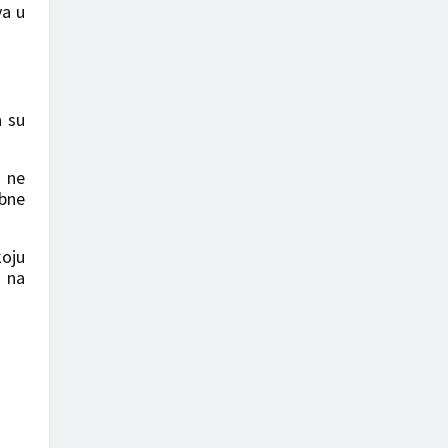
va u
a su
a ne
ebne
koju
e na