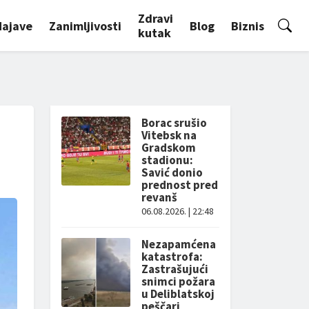
Zdravi
Najave
Zanimljivosti
Blog
Biznis
kutak
Borac srušio
Vitebsk na
Gradskom
stadionu:
Savić donio
prednost pred
revanš
06.08.2026. | 22:48
Nezapamćena
katastrofa:
Zastrašujući
snimci požara
u Deliblatskoj
peščari