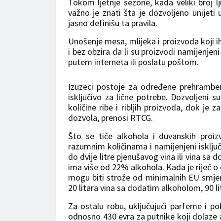
Tokom ljetnje sezone, kada veliki broj lj
važno je znati šta je dozvoljeno unijeti 
jasno definišu ta pravila.
Unošenje mesa, mlijeka i proizvoda koji i
i bez obzira da li su proizvodi namijenjeni
putem interneta ili poslatu poštom.
Izuzeci postoje za određene prehramben
isključivo za lične potrebe. Dozvoljeni s
količine ribe i ribljih proizvoda, dok je
dozvola, prenosi RTCG.
Što se tiče alkohola i duvanskih proi
razumnim količinama i namijenjeni isključi
do dvije litre pjenušavog vina ili vina sa 
ima više od 22% alkohola. Kada je riječ o 
mogu biti strože od minimalnih EU smjern
20 litara vina sa dodatim alkoholom, 90 lit
Za ostalu robu, uključujući parfeme i po
odnosno 430 evra za putnike koji dolaze 