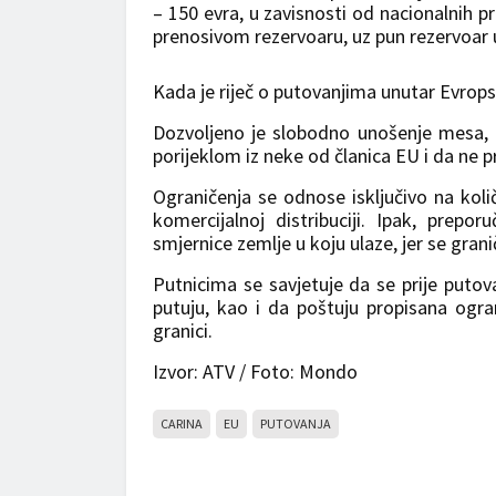
– 150 evra, u zavisnosti od nacionalnih pr
prenosivom rezervoaru, uz pun rezervoar 
Kada je riječ o putovanjima unutar Evropske
Dozvoljeno je slobodno unošenje mesa, m
porijeklom iz neke od članica EU i da ne pred
Ograničenja se odnose isključivo na koli
komercijalnoj distribuciji. Ipak, prepo
smjernice zemlje u koju ulaze, jer se gran
Putnicima se savjetuje da se prije puto
putuju, kao i da poštuju propisana ogran
granici.
Izvor: ATV / Foto: Mondo
CARINA
EU
PUTOVANJA