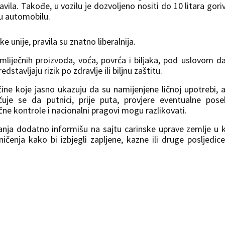
avila. Takođe, u vozilu je dozvoljeno nositi do 10 litara gori
u automobilu.
 unije, pravila su znatno liberalnija.
liječnih proizvoda, voća, povrća i biljaka, pod uslovom d
stavljaju rizik po zdravlje ili biljnu zaštitu.
čine koje jasno ukazuju da su namijenjene ličnoj upotrebi, 
ručuje se da putnici, prije puta, provjere eventualne pos
ične kontrole i nacionalni pragovi mogu razlikovati.
vanja dodatno informišu na sajtu carinske uprave zemlje u 
ičenja kako bi izbjegli zapljene, kazne ili druge posljedic