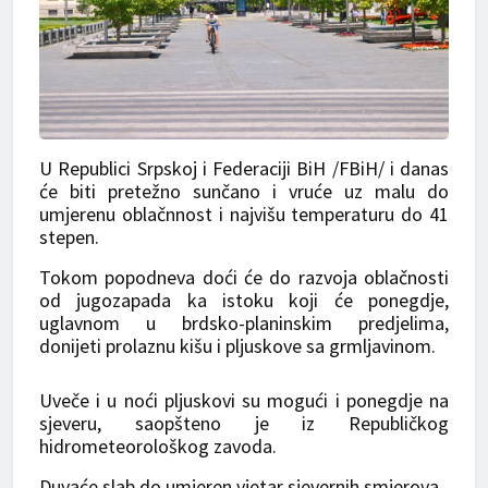
U Republici Srpskoj i Federaciji BiH /FBiH/ i danas
će biti pretežno sunčano i vruće uz malu do
umjerenu oblačnnost i najvišu temperaturu do 41
stepen.
Tokom popodneva doći će do razvoja oblačnosti
od jugozapada ka istoku koji će ponegdje,
uglavnom u brdsko-planinskim predjelima,
donijeti prolaznu kišu i pljuskove sa grmljavinom.
Uveče i u noći pljuskovi su mogući i ponegdje na
sjeveru, saopšteno je iz Republičkog
hidrometeorološkog zavoda.
Duvaće slab do umjeren vjetar sjevernih smjerova.