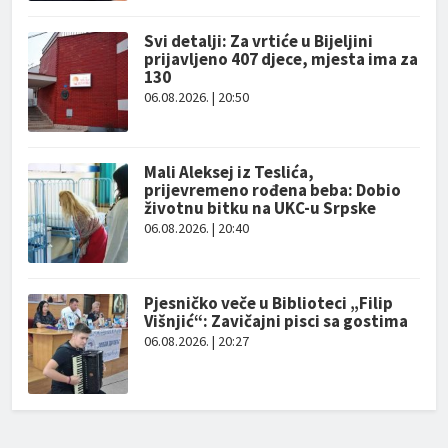
Svi detalji: Za vrtiće u Bijeljini
prijavljeno 407 djece, mjesta ima za
130
06.08.2026. | 20:50
Mali Aleksej iz Teslića,
prijevremeno rođena beba: Dobio
životnu bitku na UKC-u Srpske
06.08.2026. | 20:40
Pjesničko veče u Biblioteci „Filip
Višnjić“: Zavičajni pisci sa gostima
06.08.2026. | 20:27