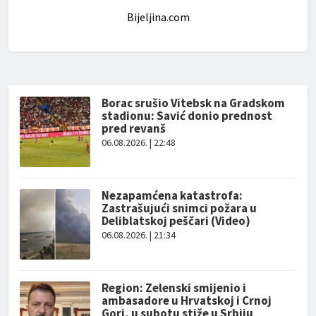
Bijeljina.com
Borac srušio Vitebsk na Gradskom
stadionu: Savić donio prednost
pred revanš
06.08.2026. | 22:48
Nezapamćena katastrofa:
Zastrašujući snimci požara u
Deliblatskoj peščari (Video)
06.08.2026. | 21:34
Region: Zelenski smijenio i
ambasadore u Hrvatskoj i Crnoj
Gori, u subotu stiže u Srbiju