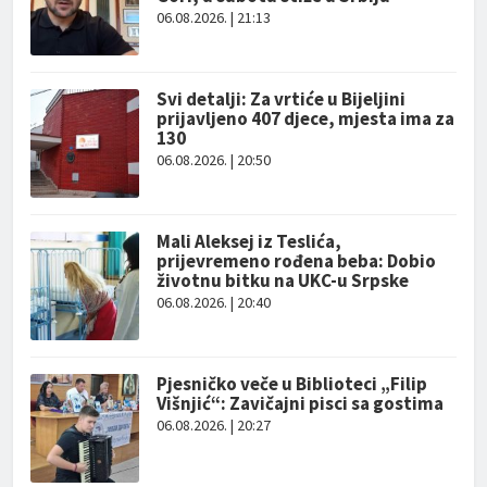
06.08.2026. | 21:13
Svi detalji: Za vrtiće u Bijeljini
prijavljeno 407 djece, mjesta ima za
130
06.08.2026. | 20:50
Mali Aleksej iz Teslića,
prijevremeno rođena beba: Dobio
životnu bitku na UKC-u Srpske
06.08.2026. | 20:40
Pjesničko veče u Biblioteci „Filip
Višnjić“: Zavičajni pisci sa gostima
06.08.2026. | 20:27