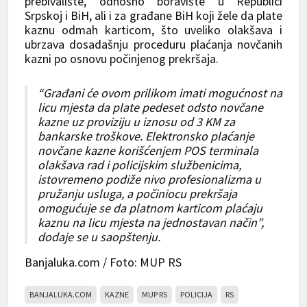
prebivalište, odnosno boravište u Republici
Srpskoj i BiH, ali i za građane BiH koji žele da plate
kaznu odmah karticom, što uveliko olakšava i
ubrzava dosadašnju proceduru plaćanja novčanih
kazni po osnovu počinjenog prekršaja.
“Građani će ovom prilikom imati mogućnost na
licu mjesta da plate pedeset odsto novčane
kazne uz proviziju u iznosu od 3 KM za
bankarske troškove. Еlektronsko plaćanje
novčane kazne korišćenjem POS terminala
olakšava rad i policijskim službenicima,
istovremeno podiže nivo profesionalizma u
pružanju usluga, a počiniocu prekršaja
omogućuje se da platnom karticom plaćaju
kaznu na licu mjesta na jednostavan način”,
dodaje se u saopštenju.
Banjaluka.com / Foto: MUP RS
BANJALUKA.COM
KAZNE
MUP RS
POLICIJA
RS