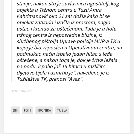
stanju, nakon što je suvlasnica ugostiteljskog
objekta u Tržnom centru u Tuzli Amra
Kahrimanović oko 21 sat došla kako bi se
objekat zatvorio i izašla iz prostora, naglo
ustao i krenuo za oštećenom. Tada je u holu
tržnog centra iz neposredne blizine, iz
službenog pištolja Uprave policije MUP-a TK u
kojoj je bio zaposlen u Operativnom centru, na
podmukao način ispalio jedan hitac u leđa
oštećene, a nakon toga je, dok je žrtva ležala
na podu, ispalio još 15 hitaca u različite
dijelove tijela i usmrtio je”, navedeno je iz
Tužilaštva TK, prenosi “Avaz”.
Izvor: Nezavisne
BIH
FBIH
HRONIKA
TUZLA