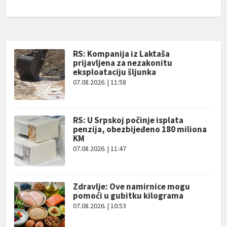
RS: Kompanija iz Laktaša
prijavljena za nezakonitu
eksploataciju šljunka
07.08.2026. | 11:58
RS: U Srpskoj počinje isplata
penzija, obezbijeđeno 180 miliona
KM
07.08.2026. | 11:47
Zdravlje: Ove namirnice mogu
pomoći u gubitku kilograma
07.08.2026. | 10:53