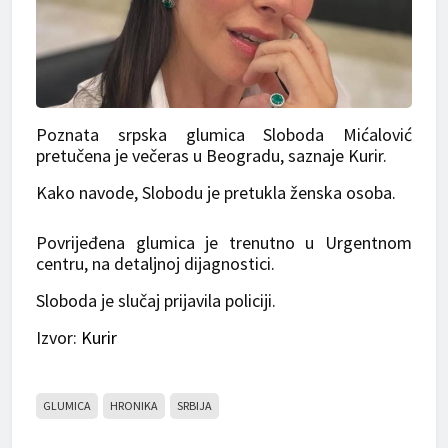
Poznata srpska glumica Sloboda Mićalović
pretučena je večeras u Beogradu, saznaje Kurir.
Kako navode, Slobodu je pretukla ženska osoba.
Povrijeđena glumica je trenutno u Urgentnom
centru, na detaljnoj dijagnostici.
Sloboda je slučaj prijavila policiji.
Izvor:
Kurir
GLUMICA
HRONIKA
SRBIJA