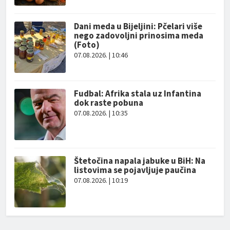
Dani meda u Bijeljini: Pčelari više
nego zadovoljni prinosima meda
(Foto)
07.08.2026. | 10:46
Fudbal: Afrika stala uz Infantina
dok raste pobuna
07.08.2026. | 10:35
Štetočina napala jabuke u BiH: Na
listovima se pojavljuje paučina
07.08.2026. | 10:19