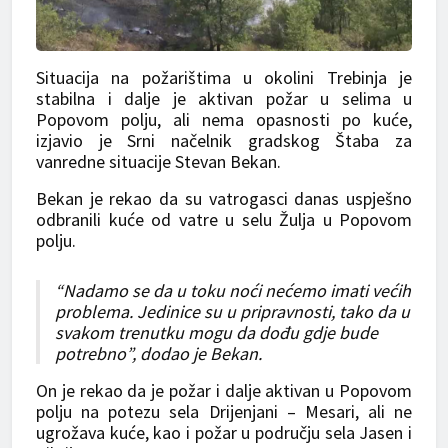
Situacija na požarištima u okolini Trebinja je
stabilna i dalje je aktivan požar u selima u
Popovom polju, ali nema opasnosti po kuće,
izjavio je Srni načelnik gradskog Štaba za
vanredne situacije Stevan Bekan.
Bekan je rekao da su vatrogasci danas uspješno
odbranili kuće od vatre u selu Žulja u Popovom
polju.
“Nadamo se da u toku noći nećemo imati većih
problema. Jedinice su u pripravnosti, tako da u
svakom trenutku mogu da dođu gdje bude
potrebno”, dodao je Bekan.
On je rekao da je požar i dalje aktivan u Popovom
polju na potezu sela Drijenjani – Mesari, ali ne
ugrožava kuće, kao i požar u području sela Jasen i