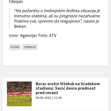
Cibrijan.
“Na požarištu u trebinjskim brdima situacija je
trenutno stabilna, ali su prognoze nezahvalne.
Pratimo sve, spremni da reagujemo”, naveo je
Bekan.
Izvor: Agencije/ Foto: ATV
POŽAR
TREBINJE
Borac srušio Vitebsk na Gradskom
stadionu: Savić donio prednost
pred revanš
06.08.2026. | 22:48