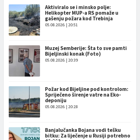
Aktiviralo se i minsko polje:
Helikopter MUP-a RS pomaže u
gašenju požara kod Trebinja
05.08.2026. | 20:51
Muzej Semberije: Šta to sve pamti
Bijeljinski konak (Foto)
05.08.2026. | 20:39
Požar kod Bijeljine pod kontrolom:
Spriječeno širenje vatre na Eko-
deponiju
05.08.2026. | 20:28
Banjalučanka Bojana vodi tešku
bitku: Za liječenje u Rusiji potrebno