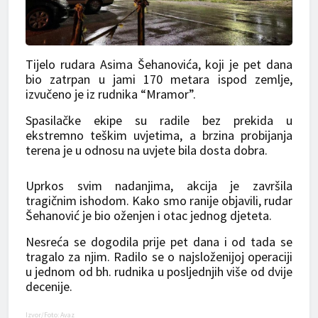
Tijelo rudara Asima Šehanovića, koji je pet dana
bio zatrpan u jami 170 metara ispod zemlje,
izvučeno je iz rudnika “Mramor”.
Spasilačke ekipe su radile bez prekida u
ekstremno teškim uvjetima, a brzina probijanja
terena je u odnosu na uvjete bila dosta dobra.
Uprkos svim nadanjima, akcija je završila
tragičnim ishodom. Kako smo ranije objavili, rudar
Šehanović je bio oženjen i otac jednog djeteta.
Nesreća se dogodila prije pet dana i od tada se
tragalo za njim. Radilo se o najsloženijoj operaciji
u jednom od bh. rudnika u posljednjih više od dvije
decenije.
Izvor/Foto: Avaz