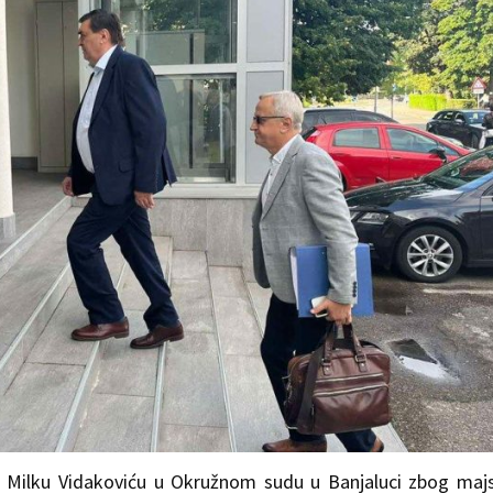
 Milku Vidakoviću u Okružnom sudu u Banjaluci zbog maj