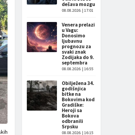
dešava mozgu
08.08.2026. | 17:01
Venera prelazi
u Vagu:
Donosimo
ljubavnu
prognozu za
svaki znak
Zodijaka do 9.
septembra
08.08.2026. | 16:55
Obilježena 34.
godišnjica
bitke na
Bokovima kod
Gradiške:
Heroji sa
Bokova
odbranili
Srpsku
skih
08.08.2026. | 16:15