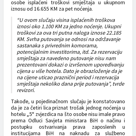
osobe isplaćeni troškovi smještaja u ukupnom
iznosu od 16.655 KM za pet noćenja.
“U ovom slučaju visina isplaćenih troškova
iznosi oko 1.100 KM za jedno noćenje. Ukupni
troškovi za ova tri putna naloga iznose 22.185
KM. Svrha putovanja se odnosi na održavanje
sastanaka s privrednim komorama,
potencijalnim investitorima, itd. Za rezervaciju
smještaja za navedeno putovanje nisu nam
prezentovani dokazi o izvršenom upoređivanju
cijena u više hotela. Dato je obrazloženje da je
na cijene uticao praznični period i rezervacija
smještaja nekoliko dana prije putovanja”, tvrde
revizori.
Takođe, u pojedinačnom slučaju je konstatovano
da je za četiri lica priznat trošak jednog noćenja u
hotelu „5“ zvjezdica na što osobe nisu imale pravo
prema Odluci Savjeta ministara BiH o načinu i
postupku ostvarivanja prava zaposlenih u
institucijama BiH na naknadu za službeno