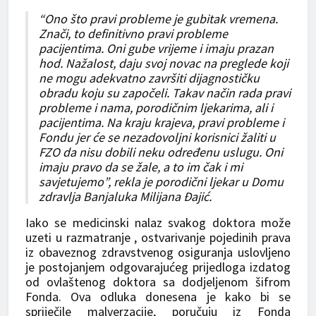
“Ono što pravi probleme je gubitak vremena.
Znači, to definitivno pravi probleme
pacijentima. Oni gube vrijeme i imaju prazan
hod. Nažalost, daju svoj novac na preglede koji
ne mogu adekvatno završiti dijagnostičku
obradu koju su započeli. Takav način rada pravi
probleme i nama, porodičnim ljekarima, ali i
pacijentima. Na kraju krajeva, pravi probleme i
Fondu jer će se nezadovoljni korisnici žaliti u
FZO da nisu dobili neku određenu uslugu. Oni
imaju pravo da se žale, a to im čak i mi
savjetujemo”, rekla je porodični ljekar u Domu
zdravlja Banjaluka Milijana Đajić.
Iako se medicinski nalaz svakog doktora može
uzeti u razmatranje , ostvarivanje pojedinih prava
iz obaveznog zdravstvenog osiguranja uslovljeno
je postojanjem odgovarajućeg prijedloga izdatog
od ovlaštenog doktora sa dodjeljenom šifrom
Fonda. Ova odluka donesena je kako bi se
spriječile malverzacije, poručuju iz Fonda