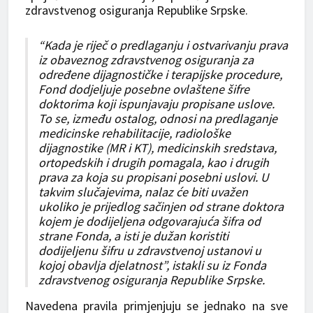
zdravstvenog osiguranja Republike Srpske.
“Kada je riječ o predlaganju i ostvarivanju prava
iz obaveznog zdravstvenog osiguranja za
određene dijagnostičke i terapijske procedure,
Fond dodjeljuje posebne ovlaštene šifre
doktorima koji ispunjavaju propisane uslove.
To se, između ostalog, odnosi na predlaganje
medicinske rehabilitacije, radiološke
dijagnostike (MR i KT), medicinskih sredstava,
ortopedskih i drugih pomagala, kao i drugih
prava za koja su propisani posebni uslovi. U
takvim slučajevima, nalaz će biti uvažen
ukoliko je prijedlog sačinjen od strane doktora
kojem je dodijeljena odgovarajuća šifra od
strane Fonda, a isti je dužan koristiti
dodijeljenu šifru u zdravstvenoj ustanovi u
kojoj obavlja djelatnost”, istakli su iz Fonda
zdravstvenog osiguranja Republike Srpske.
Navedena pravila primjenjuju se jednako na sve