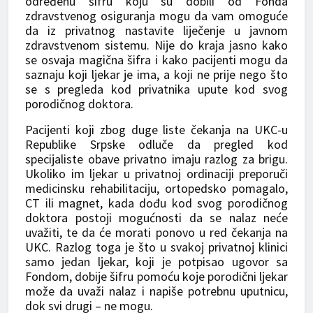
određenu šifru koju su dobili od Fonda
zdravstvenog osiguranja mogu da vam omoguće
da iz privatnog nastavite liječenje u javnom
zdravstvenom sistemu. Nije do kraja jasno kako
se osvaja magična šifra i kako pacijenti mogu da
saznaju koji ljekar je ima, a koji ne prije nego što
se s pregleda kod privatnika upute kod svog
porodičnog doktora.
Pacijenti koji zbog duge liste čekanja na UKC-u
Republike Srpske odluče da pregled kod
specijaliste obave privatno imaju razlog za brigu.
Ukoliko im ljekar u privatnoj ordinaciji preporuči
medicinsku rehabilitaciju, ortopedsko pomagalo,
CT ili magnet, kada dođu kod svog porodičnog
doktora postoji mogućnosti da se nalaz neće
uvažiti, te da će morati ponovo u red čekanja na
UKC. Razlog toga je što u svakoj privatnoj klinici
samo jedan ljekar, koji je potpisao ugovor sa
Fondom, dobije šifru pomoću koje porodični ljekar
može da uvaži nalaz i napiše potrebnu uputnicu,
dok svi drugi – ne mogu.