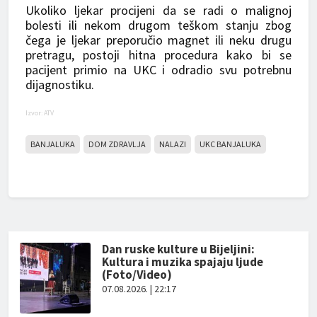
Ukoliko ljekar procijeni da se radi o malignoj
bolesti ili nekom drugom teškom stanju zbog
čega je ljekar preporučio magnet ili neku drugu
pretragu, postoji hitna procedura kako bi se
pacijent primio na UKC i odradio svu potrebnu
dijagnostiku.
Izvor: ATV
BANJALUKA
DOM ZDRAVLJA
NALAZI
UKC BANJALUKA
Dan ruske kulture u Bijeljini:
Kultura i muzika spajaju ljude
(Foto/Video)
07.08.2026. | 22:17