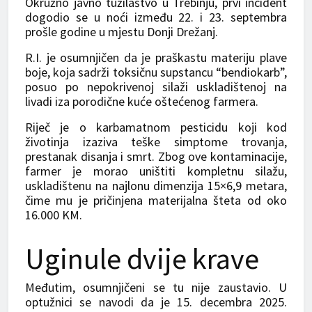
Okružno javno tužilaštvo u Trebinju, prvi incident
dogodio se u noći između 22. i 23. septembra
prošle godine u mjestu Donji Drežanj.
R.I. je osumnjičen da je praškastu materiju plave
boje, koja sadrži toksičnu supstancu “bendiokarb”,
posuo po nepokrivenoj silaži uskladištenoj na
livadi iza porodične kuće oštećenog farmera.
Riječ je o karbamatnom pesticidu koji kod
životinja izaziva teške simptome trovanja,
prestanak disanja i smrt. Zbog ove kontaminacije,
farmer je morao uništiti kompletnu silažu,
uskladištenu na najlonu dimenzija 15×6,9 metara,
čime mu je pričinjena materijalna šteta od oko
16.000 KM.
Uginule dvije krave
Međutim, osumnjičeni se tu nije zaustavio. U
optužnici se navodi da je 15. decembra 2025.