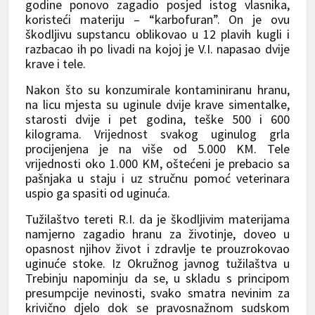
godine ponovo zagadio posjed istog vlasnika,
koristeći materiju – “karbofuran”. On je ovu
škodljivu supstancu oblikovao u 12 plavih kugli i
razbacao ih po livadi na kojoj je V.I. napasao dvije
krave i tele.
Nakon što su konzumirale kontaminiranu hranu,
na licu mjesta su uginule dvije krave simentalke,
starosti dvije i pet godina, teške 500 i 600
kilograma. Vrijednost svakog uginulog grla
procijenjena je na više od 5.000 KM. Tele
vrijednosti oko 1.000 KM, oštećeni je prebacio sa
pašnjaka u staju i uz stručnu pomoć veterinara
uspio ga spasiti od uginuća.
Tužilaštvo tereti R.I. da je škodljivim materijama
namjerno zagadio hranu za životinje, doveo u
opasnost njihov život i zdravlje te prouzrokovao
uginuće stoke. Iz Okružnog javnog tužilaštva u
Trebinju napominju da se, u skladu s principom
presumpcije nevinosti, svako smatra nevinim za
krivično d‌jelo dok se pravosnažnom sudskom