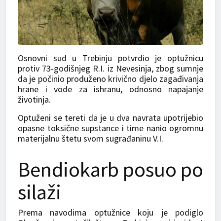
Osnovni sud u Trebinju potvrdio je optužnicu
protiv 73-godišnjeg R.I. iz Nevesinja, zbog sumnje
da je počinio produženo krivično d‌jelo zagađivanja
hrane i vode za ishranu, odnosno napajanje
životinja.
Optuženi se tereti da je u dva navrata upotrijebio
opasne toksične supstance i time nanio ogromnu
materijalnu štetu svom sugrađaninu V.I.
Bendiokarb posuo po
silaži
Prema navodima optužnice koju je podiglo