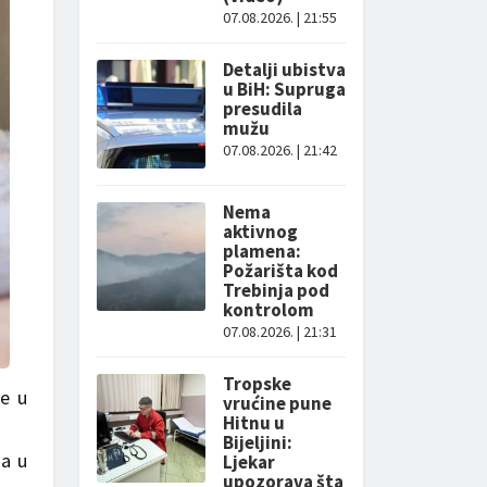
07.08.2026. | 21:55
Detalji ubistva
u BiH: Supruga
presudila
mužu
07.08.2026. | 21:42
Nema
aktivnog
plamena:
Požarišta kod
Trebinja pod
kontrolom
07.08.2026. | 21:31
Tropske
je u
vrućine pune
Hitnu u
Bijeljini:
na u
Ljekar
upozorava šta