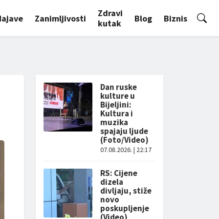
Zdravi
Najave
Zanimljivosti
Blog
Biznis
kutak
Dan ruske
kulture u
Bijeljini:
Kultura i
muzika
spajaju ljude
(Foto/Video)
07.08.2026. | 22:17
RS: Cijene
dizela
divljaju, stiže
novo
poskupljenje
(Video)