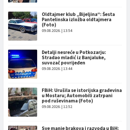
Oldtajmer klub „Bijeljina“: Šesta
Pantelinska izložba oldtajmera
(Foto)
09.08.2026. | 13:54
Detalji nesreće u Potkozarju:
Stradao mladić iz Banjaluke,
suvozač povrijeđen
09.08.2026. | 13:44
FBiH: Urušila se istorijska građevina
u Mostaru; Automobili zatrpani
pod ruševinama (Foto)
09.08.2026. | 12:52
Sve manje brakova i razvoda u BiH: