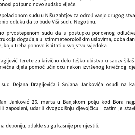
donosi potpuno novo sudsko vijeće.
 Apelacionom sudu u Nišu zahtjev za određivanje drugog stv
onio odluku da to bude Viši sud u Negotinu.
ožio prvostepenom sudu da u postupku ponovnog odlučiva
strukcija događaja u istimmeteorološkim uslovima, doba dan
e, koju treba ponovo ispitati u svojstvu svjedoka.
gijević terete za krivično delo teško ubistvo u saozvršilaš
rivična djela pomoć učiniocu nakon izvršenog krivičnog dje
a sud Dejana Dragijevića i Srđana Jankovića osudi na k
đan Janković 26. marta u Banjskom polju kod Bora najp
zaposleni, udarili dvogodišnju djevojčicu i zatim je stavi
 na deponiju, odakle su ga kasnije premjestili.