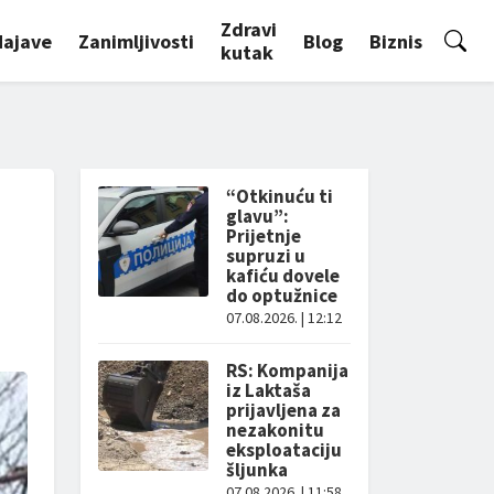
Zdravi
Najave
Zanimljivosti
Blog
Biznis
kutak
“Otkinuću ti
glavu”:
Prijetnje
supruzi u
kafiću dovele
do optužnice
07.08.2026. | 12:12
RS: Kompanija
iz Laktaša
prijavljena za
nezakonitu
eksploataciju
šljunka
07.08.2026. | 11:58