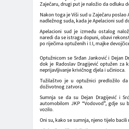
Zaječaru, drugi put je naložio da odluku 
Nakon toga je Viši sud u Zaječaru poslao
nadležnog suda, kada je Apelacioni sud d
Apelacioni sud je između ostalog nal
naredi da se istraga dopuni, obavi rekon
po riječima optuženih i I.I, majke devojčic
Optužnicom se Srđan Janković i Dejan Dra
dok je Radoslav Dragijević optužen za k
neprijavljivanje krivičnog djela i učinioca.
Tužilaštvo je u optužnici predložilo d
doživotnog zatvora.
Sumnja se da su Dejan Dragijević i Sr
automobilom JKP “Vodovod”, gdje su bili 
vozilo.
Oni su, kako se sumnja, njeno tijelo bacili