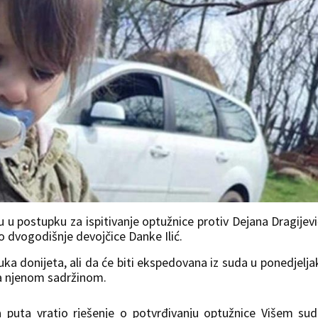
 u postupku za ispitivanje optužnice protiv Dejana Dragijevi
 dvogodišnje devojčice Danke Ilić.
ka donijeta, ali da će biti ekspedovana iz suda u ponedjelja
a njenom sadržinom.
 puta vratio rješenje o potvrđivanju optužnice Višem su