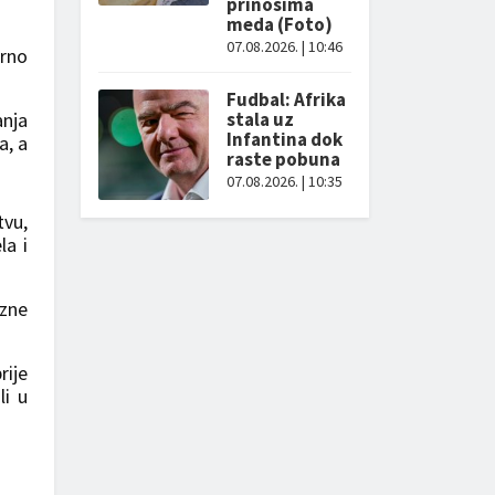
prinosima
meda (Foto)
07.08.2026. | 10:46
arno
Fudbal: Afrika
nja
stala uz
Infantina dok
a, a
raste pobuna
07.08.2026. | 10:35
tvu,
la i
azne
rije
li u