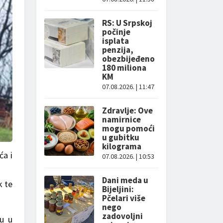
RS: U Srpskoj
počinje
isplata
penzija,
obezbijeđeno
180 miliona
KM
07.08.2026. | 11:47
Zdravlje: Ove
namirnice
mogu pomoći
u gubitku
kilograma
ća i
07.08.2026. | 10:53
Dani meda u
k te
Bijeljini:
Pčelari više
nego
zadovoljni
du u