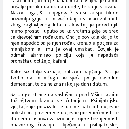
kako bi on čuo da je napadnuta a uspjela je da mu
pošalje poruku da odmah dođe, te da je silovana.
Nakon toga, S.J. i njegova žrtva su se spustili do
prizemlja gdje su se već okupili stanari zabrinuti
zbog zaglavljenog lifta a silovatelj je pored njih
mirno prošao i uputio se ka vratima gdje se sreo
sa djevojčinim rođakom. Ona je povikala da je to
njen napadač pa je njen rođak krenuo u potjeru za
manijakom ali mu je ovaj umakao. Čovjek je
odmah alarmirao policiju koja je napadača
pronašla u obližnjoj kafani.
Kako se dalje saznaje, prilikom hapšenja S.J. je
tvrdio da se ničega ne sjeća jer je navodno
dementan, te da ne zna ni koji je dan i datum.
Sa druge strane na saslušanju pred Višim javnim
tužilaštvom branio se ćutanjem. Psihijatrijsko
vještačenje pokazalo je da ne pati od duševne
bolesti niti privremene duševne poremećenosti te
da nema osnova za izricanje mjere bezbjednosti
obaveznog čuvanja i liječenja u psihijatrijskoj