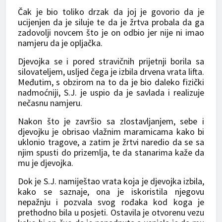
Čak je bio toliko drzak da joj je govorio da je
ucijenjen da je siluje te da je žrtva probala da ga
zadovolji novcem što je on odbio jer nije ni imao
namjeru da je opljačka.
Djevojka se i pored stravičnih prijetnji borila sa
silovateljem, usljed čega je izbila drvena vrata lifta.
Međutim, s obzirom na to da je bio daleko fizički
nadmoćniji, S.J. je uspio da je savlada i realizuje
nečasnu namjeru.
Nakon što je završio sa zlostavljanjem, sebe i
djevojku je obrisao vlažnim maramicama kako bi
uklonio tragove, a zatim je žrtvi naredio da se sa
njim spusti do prizemlja, te da stanarima kaže da
mu je djevojka.
Dok je S.J. namiještao vrata koja je djevojka izbila,
kako se saznaje, ona je iskoristila njegovu
nepažnju i pozvala svog rođaka kod koga je
prethodno bila u posjeti. Ostavila je otvorenu vezu