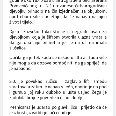
godine oko 18.45 sati u liftu zgrade u Ulici Stefana
Prvovenčanog u Nišu dvadesetčetvorogodišnju
djevojku prinudio na čin izjednačen sa obljubom,
upotrebom sile i prijetnje da će napasti na njen
život i tijelo.
Djelo je izvršio tako što je i u zgradu ušao za
djevojkom koja je šifrom otvorila ulazna vrata a
da ga ona nije primetila jer je na ušima imala
slušalice.
Uočila ga je tek kada se našao u liftu ali tada više
nije mogla da dozove pomoć niti da ga spriječi da
je napadne.
S.J. je povukao ručicu i zaglavio lift između
spratova a zatim je napao s leđa, oborio je na pod
i gurnuo joj ruku duboko u usta usljed čega je
zadobila brojne povrede u usnoj duplji.
Pesnicama je udarao po glavi i licu i prijetio da će
je izbosti, izvaditi joj oči i ubiti je.