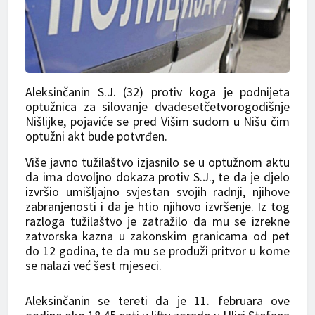
Aleksinčanin S.J. (32) protiv koga je podnijeta
optužnica za silovanje dvadesetčetvorogodišnje
Nišlijke, pojaviće se pred Višim sudom u Nišu čim
optužni akt bude potvrđen.
Više javno tužilaštvo izjasnilo se u optužnom aktu
da ima dovoljno dokaza protiv S.J., te da je djelo
izvršio umišljajno svjestan svojih radnji, njihove
zabranjenosti i da je htio njihovo izvršenje. Iz tog
razloga tužilaštvo je zatražilo da mu se izrekne
zatvorska kazna u zakonskim granicama od pet
do 12 godina, te da mu se produži pritvor u kome
se nalazi već šest mjeseci.
Aleksinčanin se tereti da je 11. februara ove