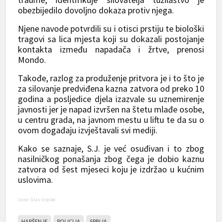
obezbijedilo dovoljno dokaza protiv njega.
Njene navode potvrdili su i otisci prstiju te biološki
tragovi sa lica mjesta koji su dokazali postojanje
kontakta između napadača i žrtve, prenosi
Mondo.
Takođe, razlog za produženje pritvora je i to što je
za silovanje predviđena kazna zatvora od preko 10
godina a posljedice djela izazvale su uznemirenje
javnosti jer je napad izvršen na štetu mlađe osobe,
u centru grada, na javnom mestu u liftu te da su o
ovom događaju izvještavali svi mediji.
Kako se saznaje, S.J. je već osuđivan i to zbog
nasilničkog ponašanja zbog čega je dobio kaznu
zatvora od šest mjeseci koju je izdržao u kućnim
uslovima.
Izvor: Glas srpske
HAPŠENJE
POLICIJA
SRBIJA