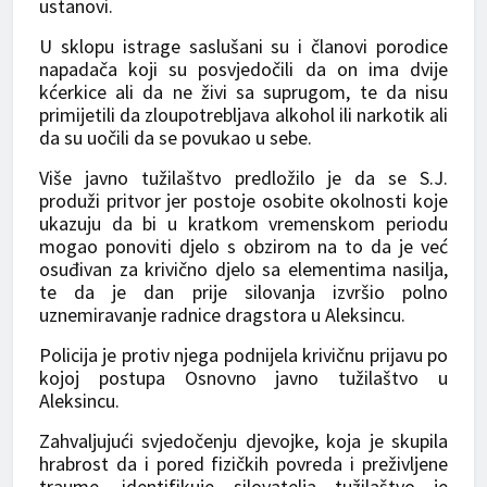
ustanovi.
U sklopu istrage saslušani su i članovi porodice
napadača koji su posvjedočili da on ima dvije
kćerkice ali da ne živi sa suprugom, te da nisu
primijetili da zloupotrebljava alkohol ili narkotik ali
da su uočili da se povukao u sebe.
Više javno tužilaštvo predložilo je da se S.J.
produži pritvor jer postoje osobite okolnosti koje
ukazuju da bi u kratkom vremenskom periodu
mogao ponoviti djelo s obzirom na to da je već
osuđivan za krivično djelo sa elementima nasilja,
te da je dan prije silovanja izvršio polno
uznemiravanje radnice dragstora u Aleksincu.
Policija je protiv njega podnijela krivičnu prijavu po
kojoj postupa Osnovno javno tužilaštvo u
Aleksincu.
Zahvaljujući svjedočenju djevojke, koja je skupila
hrabrost da i pored fizičkih povreda i preživljene
traume, identifikuje silovatelja tužilaštvo je