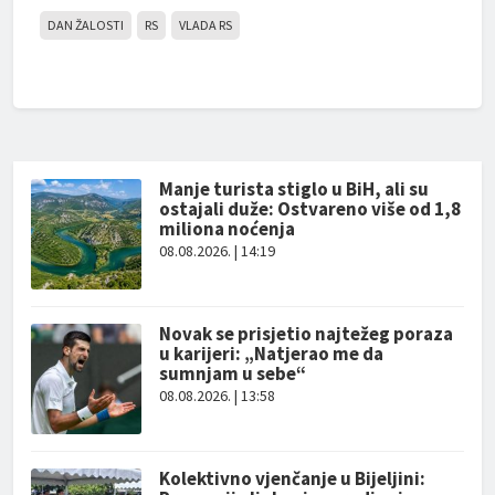
DAN ŽALOSTI
RS
VLADA RS
Manje turista stiglo u BiH, ali su
ostajali duže: Ostvareno više od 1,8
miliona noćenja
08.08.2026. | 14:19
Novak se prisjetio najtežeg poraza
u karijeri: „Natjerao me da
sumnjam u sebe“
08.08.2026. | 13:58
Kolektivno vjenčanje u Bijeljini: