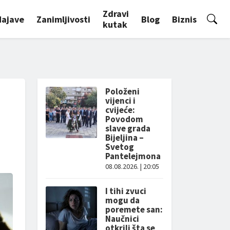
Zdravi
Najave
Zanimljivosti
Blog
Biznis
kutak
Položeni
vijenci i
cvijeće:
Povodom
slave grada
Bijeljina –
Svetog
Pantelejmona
08.08.2026. | 20:05
I tihi zvuci
mogu da
poremete san:
Naučnici
otkrili šta se