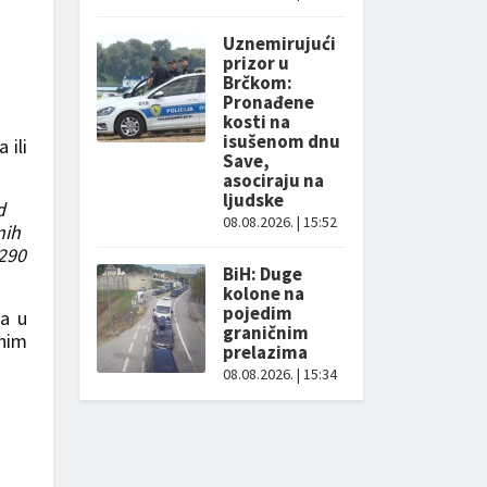
Uznemirujući
prizor u
Brčkom:
Pronađene
kosti na
isušenom dnu
 ili
Save,
asociraju na
ljudske
d
08.08.2026. | 15:52
nih
 290
BiH: Duge
kolone na
pojedim
ča u
graničnim
vnim
prelazima
08.08.2026. | 15:34