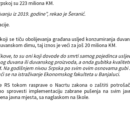
rpskoj su 223 miliona KM.
vanju iz 2019. godine”, rekao je Šeranić.
cije.
koji se tiču obolijevanja građana usljed konzumiranja duvana
uvanskom dimu, taj iznos je veći za još 20 miliona KM.
škove, to su oni koji dovode do smrti samog pojedinca uslje
og duvana ili duvanskog proizvoda, a onda gubitka kvalitet
 KM. Na godišnjem nivou Srpska po svim ovim osnovama gubi
ući se na istraživanje Ekonomskog fakulteta u Banjaluci.
ne RS tokom rasprave o Nacrtu zakona o zaštiti potroša
no sprovesti implementaciju zabrane pušenja na svim ja
rena javna mjesta, sa naglaskom na škole.