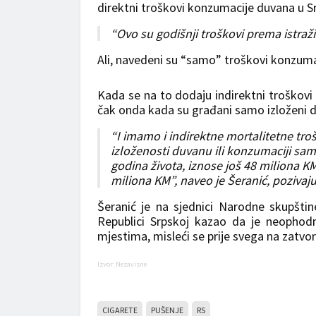
direktni troškovi konzumacije duvana u S
“Ovo su godišnji troškovi prema istraži
Ali, navedeni su “samo” troškovi konzuma
Kada se na to dodaju indirektni troškovi 
čak onda kada su građani samo izloženi d
“I imamo i indirektne mortalitetne tro
izloženosti duvanu ili konzumaciji sam
godina života, iznose još 48 miliona
miliona KM”, naveo je Šeranić, pozivaj
Šeranić je na sjednici Narodne skupšti
Republici Srpskoj kazao da je neophod
mjestima, misleći se prije svega na zatvo
Izvor: Nezavisne
CIGARETE
PUŠENJE
RS