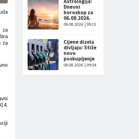
Astrologija:
Dnevni
suda
horoskop za
06.08.2026.
06.08.2026. | 09:15
 za
mbra
Cijene dizela
a za
divljaju: Stiže
novo
poskupljenje
ivno
06.08.2026. | 09:04
avni
014.
ciji