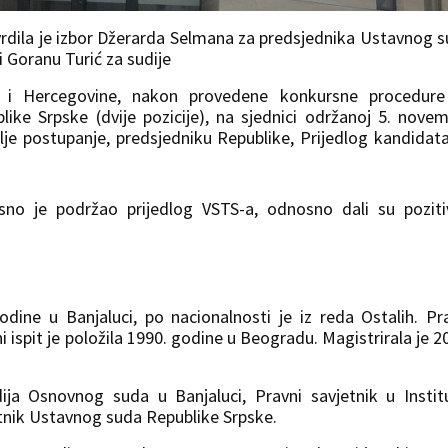
rdila je izbor Džerarda Selmana za predsjednika Ustavnog 
 Goranu Turić za sudije
ne i Hercegovine, nakon provedene konkursne procedure
ke Srpske (dvije pozicije), na sjednici održanoj 5. nove
alje postupanje, predsjedniku Republike, Prijedlog kandidat
sno je podržao prijedlog VSTS-a, odnosno dali su pozit
odine u Banjaluci, po nacionalnosti je iz reda Ostalih. Pr
i ispit je položila 1990. godine u Beogradu. Magistrirala je 2
ja Osnovnog suda u Banjaluci, Pravni savjetnik u Institu
nik Ustavnog suda Republike Srpske.