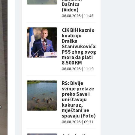
Dašnica
(Video)
06.08.2026. | 11:43
CIK BiH kaznio
koaliciju
Draška
Stanivukovića:
PSS zbog ovog
mora da plati
8.500 KM
06.08.2026. | 11:19
RS: Divlje
svinje prelaze
preko Save i
uništavaju
kukuruz,
mještani ne
spavaju (Foto)
06.08.2026. | 09:31