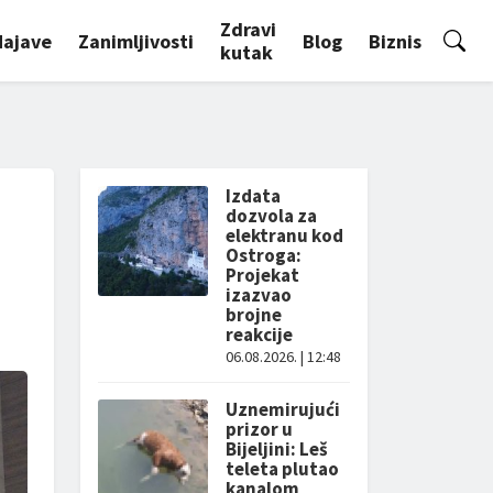
Zdravi
Najave
Zanimljivosti
Blog
Biznis
kutak
Izdata
dozvola za
elektranu kod
Ostroga:
Projekat
izazvao
brojne
reakcije
06.08.2026. | 12:48
Uznemirujući
prizor u
Bijeljini: Leš
teleta plutao
kanalom