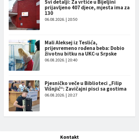
Svi detalji: Za vrtiće u Bijeljini
prijavljeno 407 djece, mjesta ima za
130
06.08.2026. | 20:50
Mali Aleksej iz Teslića,
prijevremeno rođena beba: Dobio
životnu bitku na UKC-u Srpske
06.08.2026. | 20:40
Pjesničko veče u Biblioteci „Filip
Višnjić“: Zavičajni pisci sa gostima
06.08.2026. | 20:27
Kontakt