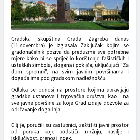
Gradska skupština Grada Zagreba danas
(11.novembra) je izglasala Zaključak kojim se
gradonačelnik poziva da preduzme sve potrebne
mjere kako bi se spriječilo korištenje fašističkih i
ustaških simbola, slogana i pokliča, uključujući “Za
dom spremni”, na svim javnim površinama i
događajima pod gradskom nadležnošću.
Odluka se odnosi na prostore kojima upravljaju
gradske ustanove i trgovačka društva, kao i na
sve javne površine za koje Grad izdaje dozvole za
održavanje događaja.
Cilj je, poručili su zastupnici, zaštititi javni prostor
od poruka koje podstiču mržnju, nasilje i
isključivost, prenosi
Index
.