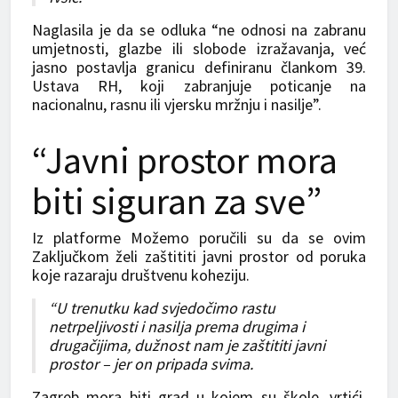
Naglasila je da se odluka “ne odnosi na zabranu
umjetnosti, glazbe ili slobode izražavanja, već
jasno postavlja granicu definiranu člankom 39.
Ustava RH, koji zabranjuje poticanje na
nacionalnu, rasnu ili vjersku mržnju i nasilje”.
“Javni prostor mora
biti siguran za sve”
Iz platforme Možemo poručili su da se ovim
Zaključkom želi zaštititi javni prostor od poruka
koje razaraju društvenu koheziju.
“U trenutku kad svjedočimo rastu
netrpeljivosti i nasilja prema drugima i
drugačijima, dužnost nam je zaštititi javni
prostor – jer on pripada svima.
Zagreb mora biti grad u kojem su škole, vrtići,