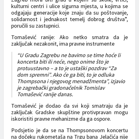
kulturni centri i ulice sigurna mjesta, u kojima se
odgajaju generacije koje znaju da su poštovanje,
solidarnost i jednakost temelj dobrog društva”,
poručili su zastupnici.
Tomašević ranije: Ako netko smatra da je
zaključak nezakonit, ima pravne instrumente
“U Gradu Zagrebu ne bavimo se time hoće li
koncerta biti ili neće, nego onime što je
protuustavno – a to je ustaški pozdrav “Za
dom spremni”. Ako će ga biti, to je odluka
Thompsona i njegovog menadžmenta”, izjavio
je zagrebački gradonačelnik Tomislav
Tomašević ranije danas.
Tomašević je dodao da svi koji smatraju da je
zaključak Gradske skupštine protivpravan mogu
iskoristiti pravne mehanizme da ga ospore.
Podsjetio je da se na Thompsonovom koncertu
na dočeku rukometaša na Trgu bana Jelačića nije