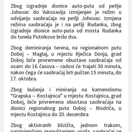
Zbog izgradnje dionice auto-puta od petlje
Johovac do Vukosavlja izmijenjen je režim u
odvijanju saobraćaja na petlji Johovac. Izmjena
režima saobraćaja je i na petlji Rudanka, zbog
izgradnje dionice auto-puta od mosta Rudanka
do tunela Putnikovo brdo dva.
Zbog deminiranja terena, na regionalnom putu
Doboj – Maglaj, u mjestu Rječica Donja, grad
Doboj biće privremene obustave saobraćaja od
osam do 16 časova – radovi će trajati 30 minuta,
nakon čega će saobraćaj biti puštan 15 minuta, do
17. oktobra.
Zbog bušenja i miniranja na kamenolomu
“Grapska – Kostajnica” u mjestu Kostajnica, grad
Doboj, biće privremena obustava saobraćaja na
dionici regionalnog puta Doboj – Modriča, u
mjestu Kostajnica do 20. decembra.
Zbog aktiviranih klizišta, jednom trakom,
naizmjeničnim propuštanjem vozila, saobraćaj se