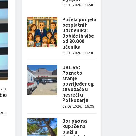
09.08.2026. | 16:40
Počela podjela
besplatnih
udžbenika:
Dobiće ih više
od 80.000
učenika
09.08.2026. | 16:30
UKC RS:
Poznato
stanje
povrijeđenog
ta u
suvozača u
 bez
nesreći u
Potkozarju
09.08.2026. | 16:09
jeno
Bor pao na
kupače na
plaži u