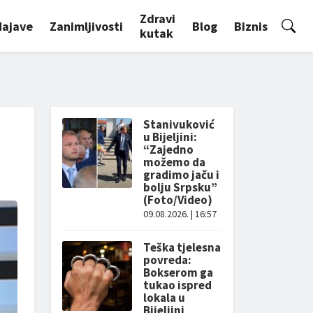
Zdravi
Najave
Zanimljivosti
Blog
Biznis
kutak
Stanivuković
u Bijeljini:
“Zajedno
možemo da
gradimo jaču i
bolju Srpsku”
(Foto/Video)
09.08.2026. | 16:57
Teška tjelesna
povreda:
Bokserom ga
tukao ispred
lokala u
Bijeljini