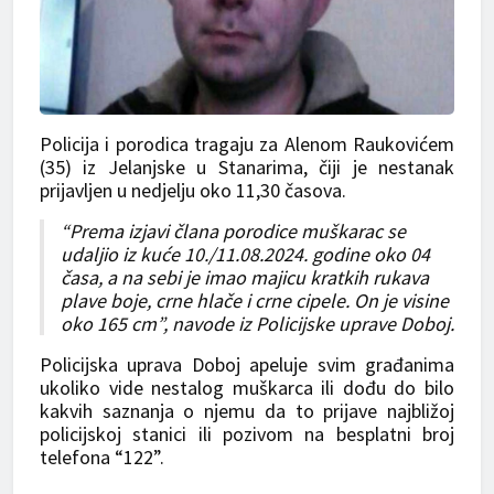
Policija i porodica tragaju za Alenom Raukovićem
(35) iz Jelanjske u Stanarima, čiji je nestanak
prijavljen u nedjelju oko 11,30 časova.
“Prema izjavi člana porodice muškarac se
udaljio iz kuće 10./11.08.2024. godine oko 04
časa, a na sebi je imao majicu kratkih rukava
plave boje, crne hlače i crne cipele. On je visine
oko 165 cm”, navode iz Policijske uprave Doboj.
Policijska uprava Doboj apeluje svim građanima
ukoliko vide nestalog muškarca ili dođu do bilo
kakvih saznanja o njemu da to prijave najbližoj
policijskoj stanici ili pozivom na besplatni broj
telefona “122”.