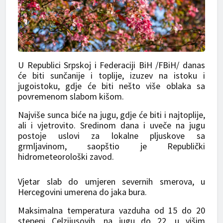
U Republici Srpskoj i Federaciji BiH /FBiH/ danas
će biti sunčanije i toplije, izuzev na istoku i
jugoistoku, gdje će biti nešto više oblaka sa
povremenom slabom kišom.
Najviše sunca biće na jugu, gdje će biti i najtoplije,
ali i vjetrovito. Sredinom dana i uveče na jugu
postoje uslovi za lokalne pljuskove sa
grmljavinom, saopštio je Republički
hidrometeorološki zavod.
Vjetar slab do umjeren severnih smerova, u
Hercegovini umerena do jaka bura.
Maksimalna temperatura vazduha od 15 do 20
stepeni Celzijusovih, na jugu do 22, u višim