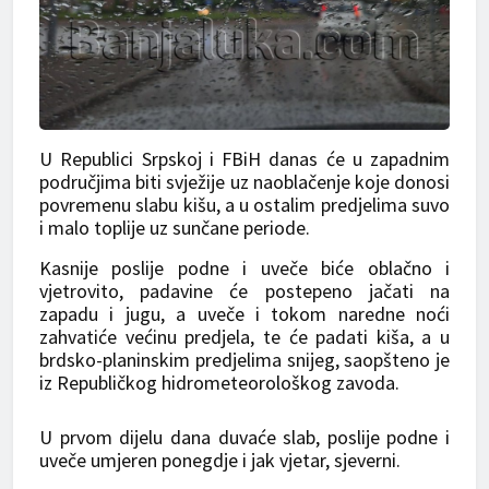
U Republici Srpskoj i FBiH danas će u zapadnim
područjima biti svježije uz naoblačenje koje donosi
povremenu slabu kišu, a u ostalim predjelima suvo
i malo toplije uz sunčane periode.
Kasnije poslije podne i uveče biće oblačno i
vjetrovito, padavine će postepeno jačati na
zapadu i jugu, a uveče i tokom naredne noći
zahvatiće većinu predjela, te će padati kiša, a u
brdsko-planinskim predjelima snijeg, saopšteno je
iz Republičkog hidrometeorološkog zavoda.
U prvom dijelu dana duvaće slab, poslije podne i
uveče umjeren ponegdje i jak vjetar, sjeverni.