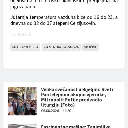
dijelovima i u brdsko-planinskim predjelima na
jugozapadu.
Jutarnja temperatura vazduha biće od 16 do 23, a
dnevna od 32 do 37 stepeni Celzijusovih.
Izvor: Srpska info
METEOROLOGIJA
VREMENSKA PROGNOZA
VRUĆINE
Velika svečanost u Bijeljini: Sveti
Pantelejmon okupio vjernike,
Mitropolit Fotije predvodio
liturgiju (Foto)
09.08.2026. | 11:20
Fascinantne mašine: Zanimljive