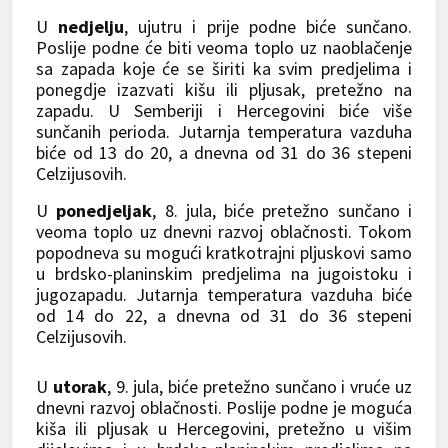
U
nedjelju
, ujutru i prije podne biće sunčano.
Poslije podne će biti veoma toplo uz naoblačenje
sa zapada koje će se širiti ka svim predjelima i
ponegdje izazvati kišu ili pljusak, pretežno na
zapadu. U Semberiji i Hercegovini biće više
sunčanih perioda. Jutarnja temperatura vazduha
biće od 13 do 20, a dnevna od 31 do 36 stepeni
Celzijusovih.
U
ponedjeljak
, 8. jula, biće pretežno sunčano i
veoma toplo uz dnevni razvoj oblačnosti. Tokom
popodneva su mogući kratkotrajni pljuskovi samo
u brdsko-planinskim predjelima na jugoistoku i
jugozapadu. Jutarnja temperatura vazduha biće
od 14 do 22, a dnevna od 31 do 36 stepeni
Celzijusovih.
U
utorak
, 9. jula, biće pretežno sunčano i vruće uz
dnevni razvoj oblačnosti. Poslije podne je moguća
kiša ili pljusak u Hercegovini, pretežno u višim