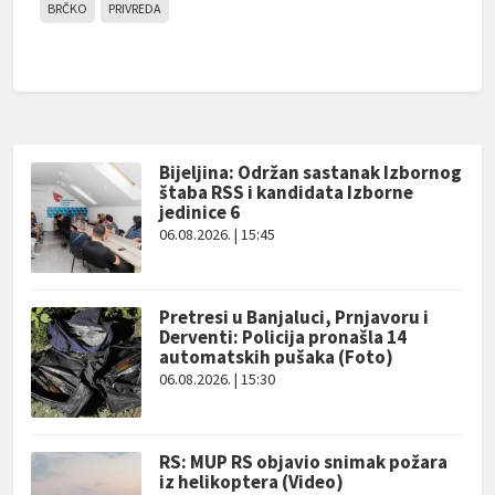
BRČKO
PRIVREDA
Bijeljina: Održan sastanak Izbornog
štaba RSS i kandidata Izborne
jedinice 6
06.08.2026. | 15:45
Pretresi u Banjaluci, Prnjavoru i
Derventi: Policija pronašla 14
automatskih pušaka (Foto)
06.08.2026. | 15:30
RS: MUP RS objavio snimak požara
iz helikoptera (Video)