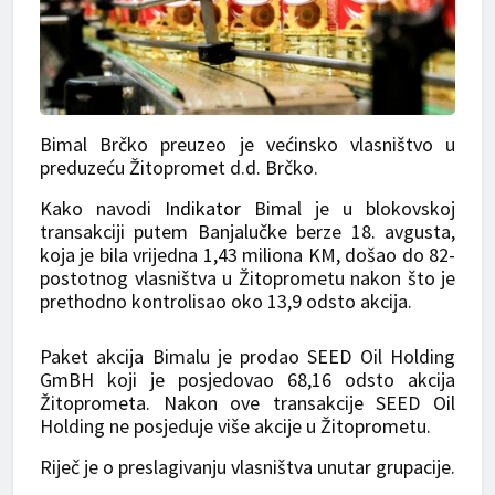
Bimal Brčko preuzeo je većinsko vlasništvo u
preduzeću Žitopromet d.d. Brčko.
Kako navodi
Indikator
Bimal je u blokovskoj
transakciji putem Banjalučke berze 18. avgusta,
koja je bila vrijedna 1,43 miliona KM, došao do 82-
postotnog vlasništva u Žitoprometu nakon što je
prethodno kontrolisao oko 13,9 odsto akcija.
Paket akcija Bimalu je prodao SEED Oil Holding
GmBH koji je posjedovao 68,16 odsto akcija
Žitoprometa. Nakon ove transakcije SEED Oil
Holding ne posjeduje više akcije u Žitoprometu.
Riječ je o preslagivanju vlasništva unutar grupacije.