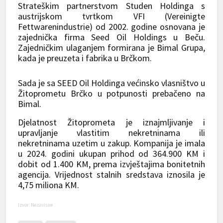
Strateškim partnerstvom Studen Holdinga s
austrijskom tvrtkom VFI (Vereinigte
Fettwarenindustrie) od 2002. godine osnovana je
zajednička firma Seed Oil Holdings u Beču.
Zajedničkim ulaganjem formirana je Bimal Grupa,
kada je preuzeta i fabrika u Brčkom.
Sada je sa SEED Oil Holdinga većinsko vlasništvo u
Žitoprometu Brčko u potpunosti prebačeno na
Bimal.
Djelatnost Žitoprometa je iznajmljivanje i
upravljanje vlastitim nekretninama ili
nekretninama uzetim u zakup. Kompanija je imala
u 2024. godini ukupan prihod od 364.900 KM i
dobit od 1.400 KM, prema izvještajima bonitetnih
agencija. Vrijednost stalnih sredstava iznosila je
4,75 miliona KM.
Izvor: Nezavisne