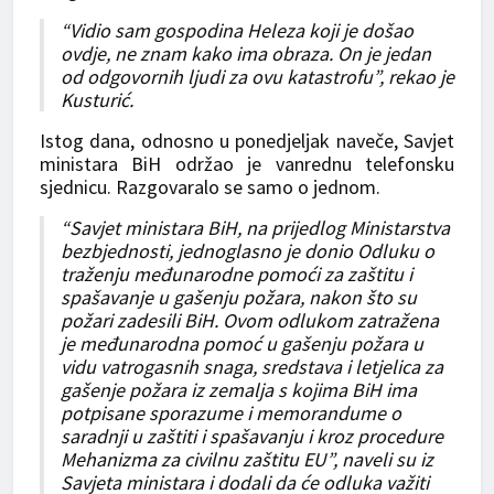
“Vidio sam gospodina Heleza koji je došao
ovdje, ne znam kako ima obraza. On je jedan
od odgovornih ljudi za ovu katastrofu”, rekao je
Kusturić.
Istog dana, odnosno u ponedjeljak naveče, Savjet
ministara BiH održao je vanrednu telefonsku
sjednicu. Razgovaralo se samo o jednom.
“Savjet ministara BiH, na prijedlog Ministarstva
bezbjednosti, jednoglasno je donio Odluku o
traženju međunarodne pomoći za zaštitu i
spašavanje u gašenju požara, nakon što su
požari zadesili BiH. Ovom odlukom zatražena
je međunarodna pomoć u gašenju požara u
vidu vatrogasnih snaga, sredstava i letjelica za
gašenje požara iz zemalja s kojima BiH ima
potpisane sporazume i memorandume o
saradnji u zaštiti i spašavanju i kroz procedure
Mehanizma za civilnu zaštitu EU”, naveli su iz
Savjeta ministara i dodali da će odluka važiti