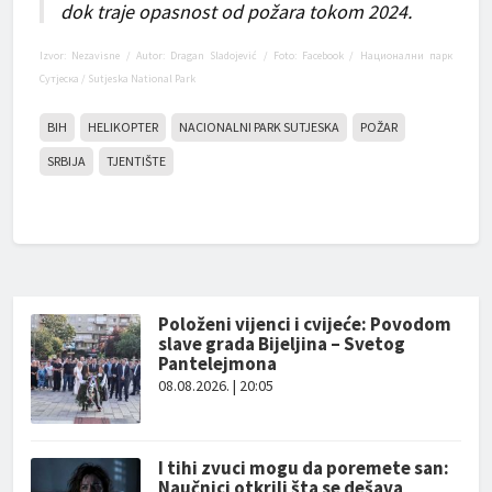
dok traje opasnost od požara tokom 2024.
Izvor: Nezavisne / Autor: Dragan Sladojević / Foto: Facebook / Национални парк
Сутјеска / Sutjeska National Park
BIH
HELIKOPTER
NACIONALNI PARK SUTJESKA
POŽAR
SRBIJA
TJENTIŠTE
Položeni vijenci i cvijeće: Povodom
slave grada Bijeljina – Svetog
Pantelejmona
08.08.2026. | 20:05
I tihi zvuci mogu da poremete san:
Naučnici otkrili šta se dešava