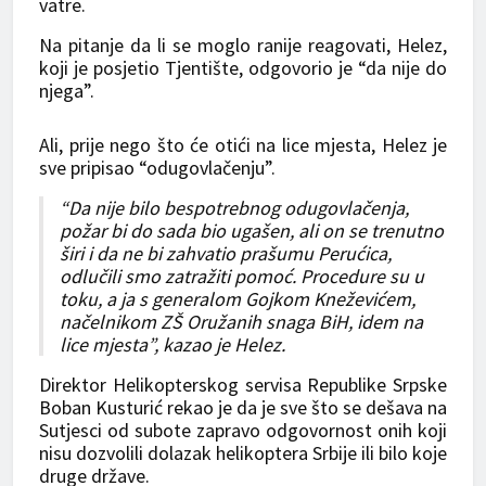
vatre.
Na pitanje da li se moglo ranije reagovati, Helez,
koji je posjetio Tjentište, odgovorio je “da nije do
njega”.
Ali, prije nego što će otići na lice mjesta, Helez je
sve pripisao “odugovlačenju”.
“Da nije bilo bespotrebnog odugovlačenja,
požar bi do sada bio ugašen, ali on se trenutno
širi i da ne bi zahvatio prašumu Perućica,
odlučili smo zatražiti pomoć. Procedure su u
toku, a ja s generalom Gojkom Kneževićem,
načelnikom ZŠ Oružanih snaga BiH, idem na
lice mjesta”, kazao je Helez.
Direktor Helikopterskog servisa Republike Srpske
Boban Kusturić rekao je da je sve što se dešava na
Sutjesci od subote zapravo odgovornost onih koji
nisu dozvolili dolazak helikoptera Srbije ili bilo koje
druge države.