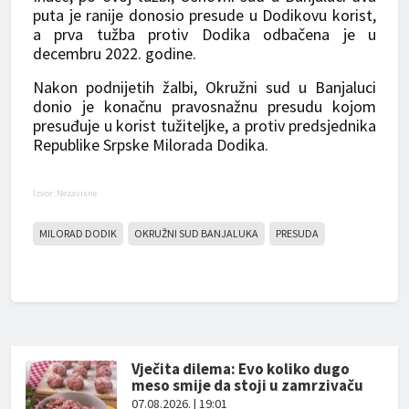
puta je ranije donosio presude u Dodikovu korist,
a prva tužba protiv Dodika odbačena je u
decembru 2022. godine.
Nakon podnijetih žalbi, Okružni sud u Banjaluci
donio je konačnu pravosnažnu presudu kojom
presuđuje u korist tužiteljke, a protiv predsjednika
Republike Srpske Milorada Dodika.
Izvor: Nezavisne
MILORAD DODIK
OKRUŽNI SUD BANJALUKA
PRESUDA
Vječita dilema: Evo koliko dugo
meso smije da stoji u zamrzivaču
07.08.2026. | 19:01