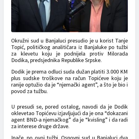
Okružni sud u Banjaluci presudio je u korist Tanje
Topić, političkog analitičara iz Banjaluke po tužbi
za klevetu koju je podnijela protiv Milorada
Dodika, predsjednika Republike Srpske.
Dodik je prema odluci suda dužan platiti 3.000 KM
plus sudske troškove na račun Topićeve koju je
ranije optužio da je “njemački agent”, a što je bio i
povod za tužbu.
U presudi se, pored ostalog, navodi da je Dodik
oklevetao Topićevu izjavljujući da je ona “dokazani
agent BND-a njemačkog” da je “kvisling” i da radi
za interese druge države.
Inače, po ovoj tužbi, Osnovni sud u Banjaluci dva